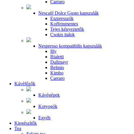
Carraro
Nescafé Dolce Gusto kapszulák
Eszpresszók
Koffeinmentes
Tejes kényeztetők
Csokis italok
Nespresso kompatibilis kapszulák
Illy
Bialetti
Dallmayr
Belmio
Kimbo
Carraro
Kávéfőzők
Kávégépek
Kotyogók
Egyéb
Kiegészítők
Tea
Fekete tea