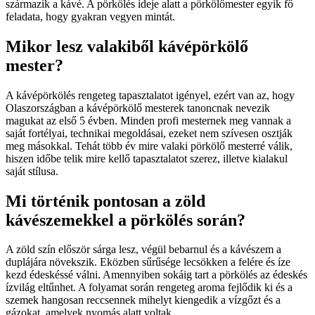
származik a kávé. A pörkölés ideje alatt a pörkölőmester egyik fő
feladata, hogy gyakran vegyen mintát.
Mikor lesz valakiből kávépörkölő
mester?
A kávépörkölés rengeteg tapasztalatot igényel, ezért van az, hogy
Olaszországban a kávépörkölő mesterek tanoncnak nevezik
magukat az első 5 évben. Minden profi mesternek meg vannak a
saját fortélyai, technikai megoldásai, ezeket nem szívesen osztják
meg másokkal. Tehát több év mire valaki pörkölő mesterré válik,
hiszen időbe telik mire kellő tapasztalatot szerez, illetve kialakul
saját stílusa.
Mi történik pontosan a zöld
kávészemekkel a pörkölés során?
A zöld szín először sárga lesz, végül bebarnul és a kávészem a
duplájára növekszik. Eközben sűrűsége lecsökken a felére és íze
kezd édeskéssé válni. Amennyiben sokáig tart a pörkölés az édeskés
ízvilág eltűnhet. A folyamat során rengeteg aroma fejlődik ki és a
szemek hangosan reccsennek mihelyt kiengedik a vízgőzt és a
gázokat, amelyek nyomás alatt voltak.