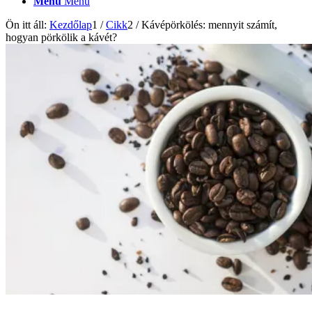
Menu
Menu
Ön itt áll:
Kezdőlap
1
/
Cikk
2
/
Kávépörkölés: mennyit számít,
hogyan pörkölik a kávét?