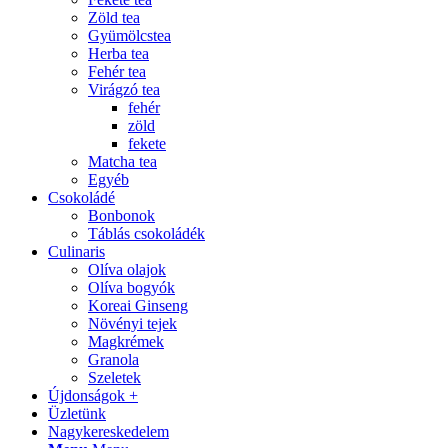
Zöld tea
Gyümölcstea
Herba tea
Fehér tea
Virágzó tea
fehér
zöld
fekete
Matcha tea
Egyéb
Csokoládé
Bonbonok
Táblás csokoládék
Culinaris
Olíva olajok
Olíva bogyók
Koreai Ginseng
Növényi tejek
Magkrémek
Granola
Szeletek
Újdonságok +
Üzletünk
Nagykereskedelem