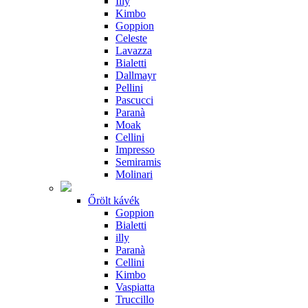
Illy
Kimbo
Goppion
Celeste
Lavazza
Bialetti
Dallmayr
Pellini
Pascucci
Paranà
Moak
Cellini
Impresso
Semiramis
Molinari
Őrölt kávék
Goppion
Bialetti
illy
Paranà
Cellini
Kimbo
Vaspiatta
Truccillo