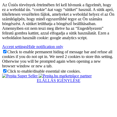
Az Úniós törvények értelmében fel kell hívnunk a figyelmét, hogy
ez a weboldal ún. “cookie”-kat vagy “sütiket” használ. A sütik apró,
tökéletesen veszéltelen fájlok, amelyeket a weboldal helyez el az Ön
számítógépén, hogy minél egyszerűbbé tegye az Ön számára
böngészést. A sütiket letilthatja a böngésző beállításaiban.
Amennyiben ezt nem teszi meg illetve ha az “Engedélyezem”
feliratú gombra kattint, azzal elfogadja a sütik használatát. Ezen a
weboldalon használt cookie: google analytics script.
Accept settings
Hide notification only
Check to enable permanent hiding of message bar and refuse all
cookies if you do not opt in. We need 2 cookies to store this setting.
Otherwise you will be prompted again when opening a new
browser window or new a tab.
Click to enable/disable essential site cookies.
marketplace partner
ELÁLLÁS IGÉNYLÉSE