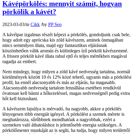
Kávépörkölés: mennyit számít, hogyan
pörkölik a kávét?
2023-03-03
/
in
Cikk
/
by
PP Seo
A kávéipar izgalmas részét képezi a pörkölés, gondoljunk csak bele,
hogy adott egy aprócska kis zöld kávészem, aminek önmagában
nincs semmilyen illata, majd egy fantasztikus eljárásnak
köszönhetően válik aromás és különleges ízű pörkölt kávészemmé.
A frissen pörkölt kávé illata rabul ejtő és teljes mértékben magával
ragadja az embert.
Nem mindegy, hogy milyen a zöld kávé nedvesség tartalma, normál
körülmények között 10 és 12% közé tehető, ugyanis más a pörkölési
profil, ha ennél alacsonyabb és más az eljárás, ha magasabb.
Alacsonyabb nedvesség tartalom fennállása esetében rendkívül
óvatosan kell bánni a hőkezeléssel, magas nedvességnél pedig extra
hőt kell biztosítani.
A kávészem fajsúlya is mérvadó, ha nagyobb, akkor a pörkölés
lényegesen több energiát igényel. A pörkölést a szemek mérete is
meghatározza, sűrűbbnek mondhatóak a nagyobbak, ezért a
szemeken való áthatoláshoz is jelentősebb energia szükséges. A
pörkölőmester munkáját az is segíti, ha tudja, hogy milyen területről