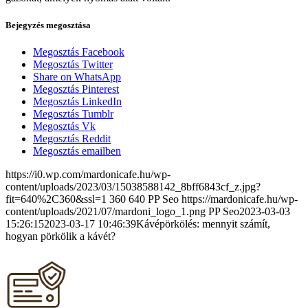
Bejegyzés megosztása
Megosztás Facebook
Megosztás Twitter
Share on WhatsApp
Megosztás Pinterest
Megosztás LinkedIn
Megosztás Tumblr
Megosztás Vk
Megosztás Reddit
Megosztás emailben
https://i0.wp.com/mardonicafe.hu/wp-
content/uploads/2023/03/15038588142_8bff6843cf_z.jpg?
fit=640%2C360&ssl=1
360
640
PP Seo
https://mardonicafe.hu/wp-
content/uploads/2021/07/mardoni_logo_1.png
PP Seo
2023-03-03
15:26:15
2023-03-17 10:46:39
Kávépörkölés: mennyit számít,
hogyan pörkölik a kávét?