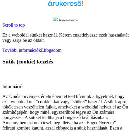
Árukereső.hu
Scroll to top
Ez a weboldal sütiket használ. Kérem engedélyezze ezek használatát
vagy zárja be az oldalt.
További információk
Elfogadom
Sütik (cookie) kezelés
Információ
Az Úniós törvények értelmében fel kell hívnunk a figyelmét, hogy
ez a weboldal ún. “cookie”-kat vagy “sütiket” használ. A sütik apró,
tökéletesen veszéltelen fájlok, amelyeket a weboldal helyez el az Ön
számítógépén, hogy minél egyszerűbbé tegye az Ön számára
böngészést. A sütiket letilthatja a böngésző beállításaiban.
Amennyiben ezt nem teszi meg illetve ha az “Engedélyezem”
feliratú gombra kattint, azzal elfogadja a sütik használatát. Ezen a