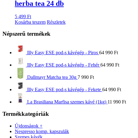
herba tea 24 db
5 499
Ft
Kosárba teszem
Részletek
Népszerű termékek
Illy Easy ESE pod-s kávégép - Piros
64 990
Ft
Illy Easy ESE pod-s kávégép - Fehér
64 990
Ft
Dallmayr Matcha tea 30g
7 990
Ft
Illy Easy ESE pod-s kávégép - Fekete
64 990
Ft
La Brasiliana Marfisa szemes kávé (1kg)
11 990
Ft
Termékkategóriák
Újdonságok +
Nespresso komp. kapszulák
Szemes kávék