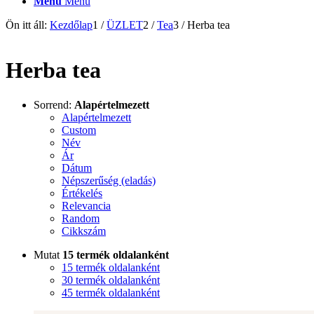
Menu
Menu
Ön itt áll:
Kezdőlap
1
/
ÜZLET
2
/
Tea
3
/
Herba tea
Herba tea
Sorrend:
Alapértelmezett
Alapértelmezett
Custom
Név
Ár
Dátum
Népszerűség (eladás)
Értékelés
Relevancia
Random
Cikkszám
Mutat
15 termék oldalanként
15 termék oldalanként
30 termék oldalanként
45 termék oldalanként