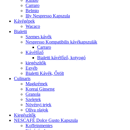
Kimbo
Carraro
Belmio
Illy Nespresso Kapszula
Kávégépek
Wacaco
Bialetti
Szemes kávék
Nespresso Kompatibilis kávékapszulák
Carraro
Kávéfőző
Bialetti kávéfőző, kotyogó
kiegészítők
Egyéb
Bialetti Kávék, Őrölt
Culinaris
Magkrémek
Koreai Ginseng
Granola
Szeletek
Növényi tejek
Olíva olajok
Kiegészítők
NESCAFÉ Dolce Gusto Kapszula
Koffeinmentes