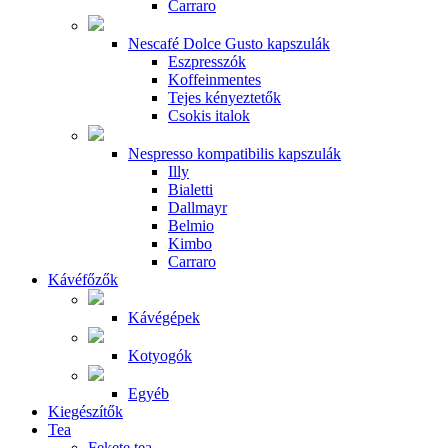
Carraro
Nescafé Dolce Gusto kapszulák
Eszpresszók
Koffeinmentes
Tejes kényeztetők
Csokis italok
Nespresso kompatibilis kapszulák
Illy
Bialetti
Dallmayr
Belmio
Kimbo
Carraro
Kávéfőzők
Kávégépek
Kotyogók
Egyéb
Kiegészítők
Tea
Fekete tea