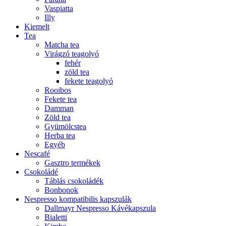
Vaspiatta
Illy
Kiemelt
Tea
Matcha tea
Virágzó teagolyó
fehér
zöld tea
fekete teagolyó
Rooibos
Fekete tea
Damman
Zöld tea
Gyümölcstea
Herba tea
Egyéb
Nescafé
Gasztro termékek
Csokoládé
Táblás csokoládék
Bonbonok
Nespresso kompatibilis kapszulák
Dallmayr Nespresso Kávékapszula
Bialetti