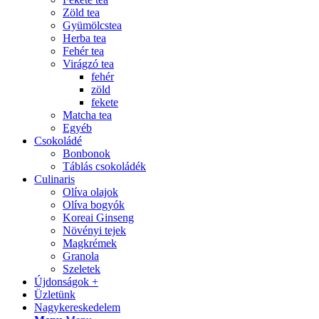
Zöld tea
Gyümölcstea
Herba tea
Fehér tea
Virágzó tea
fehér
zöld
fekete
Matcha tea
Egyéb
Csokoládé
Bonbonok
Táblás csokoládék
Culinaris
Olíva olajok
Olíva bogyók
Koreai Ginseng
Növényi tejek
Magkrémek
Granola
Szeletek
Újdonságok +
Üzletünk
Nagykereskedelem