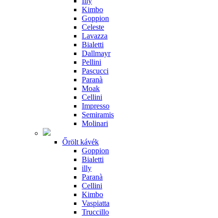
Illy
Kimbo
Goppion
Celeste
Lavazza
Bialetti
Dallmayr
Pellini
Pascucci
Paranà
Moak
Cellini
Impresso
Semiramis
Molinari
Őrölt kávék
Goppion
Bialetti
illy
Paranà
Cellini
Kimbo
Vaspiatta
Truccillo