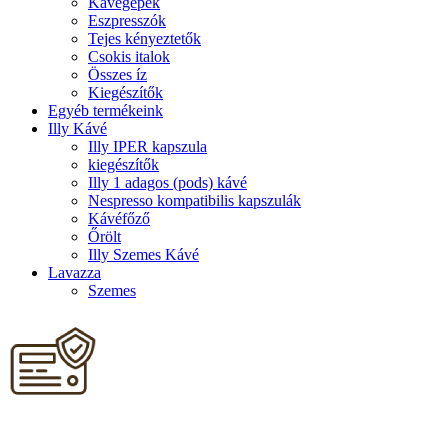
Kávégépek
Eszpresszók
Tejes kényeztetők
Csokis italok
Összes íz
Kiegészítők
Egyéb termékeink
Illy Kávé
Illy IPER kapszula
kiegészítők
Illy 1 adagos (pods) kávé
Nespresso kompatibilis kapszulák
Kávéfőző
Őrölt
Illy Szemes Kávé
Lavazza
Szemes