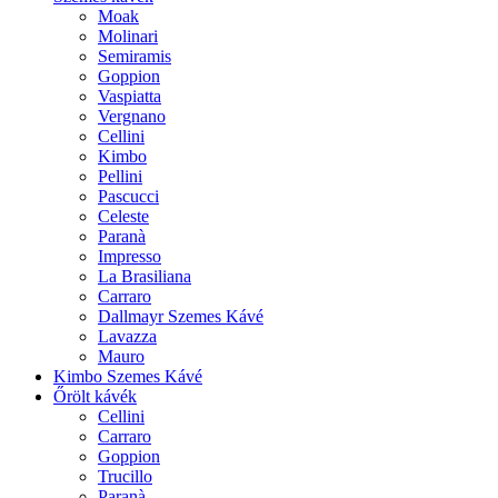
Moak
Molinari
Semiramis
Goppion
Vaspiatta
Vergnano
Cellini
Kimbo
Pellini
Pascucci
Celeste
Paranà
Impresso
La Brasiliana
Carraro
Dallmayr Szemes Kávé
Lavazza
Mauro
Kimbo Szemes Kávé
Őrölt kávék
Cellini
Carraro
Goppion
Trucillo
Paranà