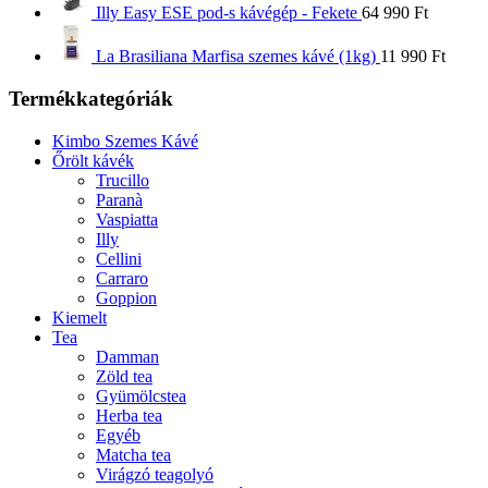
Illy Easy ESE pod-s kávégép - Fekete
64 990
Ft
La Brasiliana Marfisa szemes kávé (1kg)
11 990
Ft
Termékkategóriák
Kimbo Szemes Kávé
Őrölt kávék
Trucillo
Paranà
Vaspiatta
Illy
Cellini
Carraro
Goppion
Kiemelt
Tea
Damman
Zöld tea
Gyümölcstea
Herba tea
Egyéb
Matcha tea
Virágzó teagolyó