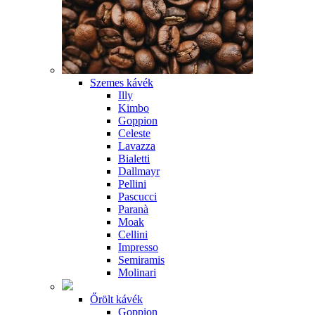
Szemes kávék
Illy
Kimbo
Goppion
Celeste
Lavazza
Bialetti
Dallmayr
Pellini
Pascucci
Paranà
Moak
Cellini
Impresso
Semiramis
Molinari
Őrölt kávék
Goppion