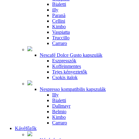
Bialetti
illy
Paranà
Cellini
Kimbo
Vaspiatta
Truccillo
Carraro
Nescafé Dolce Gusto kapszulák
Eszpresszók
Koffeinmentes
Tejes kényeztetők
Csokis italok
Nespresso kompatibilis kapszulák
Illy
Bialetti
Dallmayr
Belmio
Kimbo
Carraro
Kávéfőzők