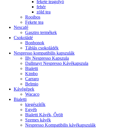
fekete teagolyó
fehér
zöld tea
Rooibos
Fekete tea
Nescafé
Gasztro termékek
Csokoládé
Bonbonok
Táblás csokoládék
Nespresso kompatibilis kapszulák
Illy Nespresso Kapszula
Dallmayr Nespresso Kávékapszula
Bialetti
Kimbo
Carraro
Belmio
Kávégépek
Wacaco
Bialetti
kiegészítők
Egyéb
Bialetti Kávék, Őrölt
Szemes kávék
Nespresso Kompatibilis kávékapszulák