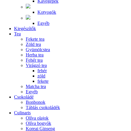
Kávégépek
Kotyogók
Egyéb
Kiegészítők
Tea
Fekete tea
Zöld tea
Gyümölcstea
Herba tea
Fehér tea
Virágzó tea
fehér
zöld
fekete
Matcha tea
Egyéb
Csokoládé
Bonbonok
Táblás csokoládék
Culinaris
Olíva olajok
Olíva bogyók
Koreai Ginseng