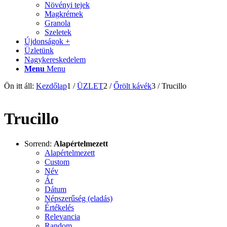
Növényi tejek
Magkrémek
Granola
Szeletek
Újdonságok +
Üzletünk
Nagykereskedelem
Menu
Menu
Ön itt áll:
Kezdőlap
1
/
ÜZLET
2
/
Őrölt kávék
3
/
Trucillo
Trucillo
Sorrend:
Alapértelmezett
Alapértelmezett
Custom
Név
Ár
Dátum
Népszerűség (eladás)
Értékelés
Relevancia
Random