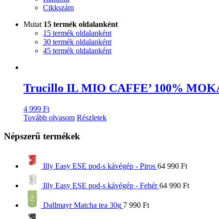
Cikkszám
Mutat
15 termék oldalanként
15 termék oldalanként
30 termék oldalanként
45 termék oldalanként
Trucillo IL MIO CAFFE’ 100% MOKA 
4 999
Ft
Tovább olvasom
Részletek
Népszerű termékek
Illy Easy ESE pod-s kávégép - Piros
64 990
Ft
Illy Easy ESE pod-s kávégép - Fehér
64 990
Ft
Dallmayr Matcha tea 30g
7 990
Ft