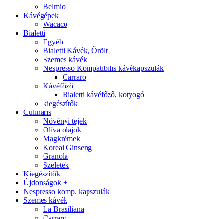
Belmio
Kávégépek
Wacaco
Bialetti
Egyéb
Bialetti Kávék, Őrölt
Szemes kávék
Nespresso Kompatibilis kávékapszulák
Carraro
Kávéfőző
Bialetti kávéfőző, kotyogó
kiegészítők
Culinaris
Növényi tejek
Olíva olajok
Magkrémek
Koreai Ginseng
Granola
Szeletek
Kiegészítők
Újdonságok +
Nespresso komp. kapszulák
Szemes kávék
La Brasiliana
Carraro