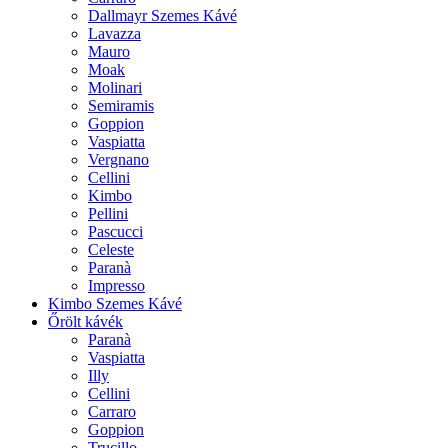
Dallmayr Szemes Kávé
Lavazza
Mauro
Moak
Molinari
Semiramis
Goppion
Vaspiatta
Vergnano
Cellini
Kimbo
Pellini
Pascucci
Celeste
Paranà
Impresso
Kimbo Szemes Kávé
Őrölt kávék
Paranà
Vaspiatta
Illy
Cellini
Carraro
Goppion
Trucillo