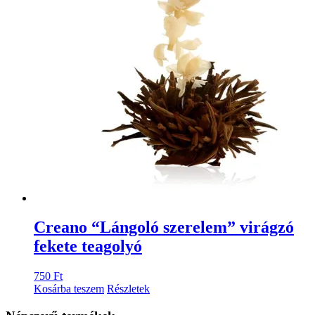
Creano “Lángoló szerelem” virágzó
fekete teagolyó
750
Ft
Kosárba teszem
Részletek