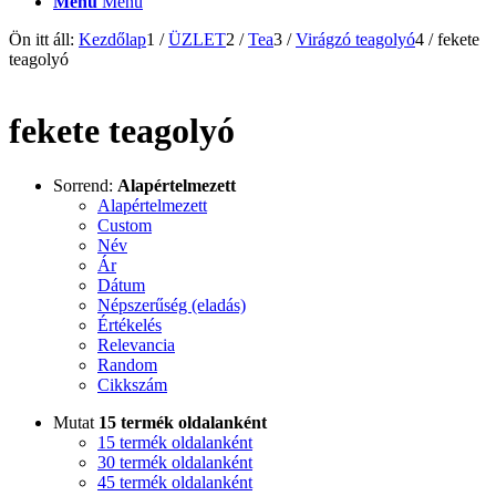
Menu
Menu
Ön itt áll:
Kezdőlap
1
/
ÜZLET
2
/
Tea
3
/
Virágzó teagolyó
4
/
fekete
teagolyó
fekete teagolyó
Sorrend:
Alapértelmezett
Alapértelmezett
Custom
Név
Ár
Dátum
Népszerűség (eladás)
Értékelés
Relevancia
Random
Cikkszám
Mutat
15 termék oldalanként
15 termék oldalanként
30 termék oldalanként
45 termék oldalanként