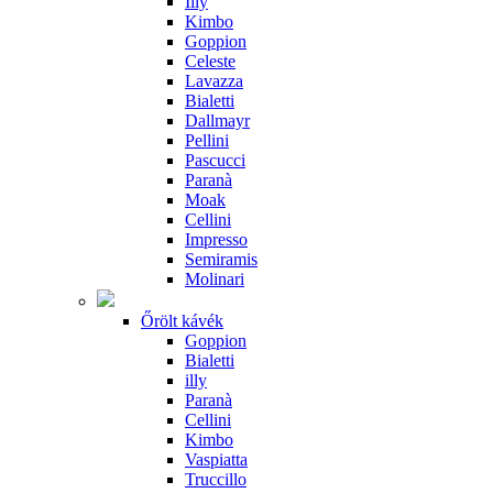
Illy
Kimbo
Goppion
Celeste
Lavazza
Bialetti
Dallmayr
Pellini
Pascucci
Paranà
Moak
Cellini
Impresso
Semiramis
Molinari
Őrölt kávék
Goppion
Bialetti
illy
Paranà
Cellini
Kimbo
Vaspiatta
Truccillo