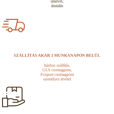
utánvét,
átutalás
SZÁLLÍTÁS AKÁR
1 MUNKANAPON BELÜL
házhoz szállítás,
GLS csomagpont,
Foxpost csomagpont
személyes átvétel