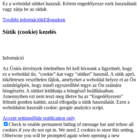
Ez a weboldal sütiket használ. Kérem engedélyezze ezek használatát
vagy zárja be az oldalt.
További információk
Elfogadom
Sütik (cookie) kezelés
Információ
Az Úniós törvények értelmében fel kell hívnunk a figyelmét, hogy
ez a weboldal ún. “cookie”-kat vagy “sütiket” használ. A sütik apró,
tökéletesen veszéltelen fájlok, amelyeket a weboldal helyez el az Ön
számítógépén, hogy minél egyszerűbbé tegye az Ön számára
böngészést. A sütiket letilthatja a böngésző beállításaiban.
Amennyiben ezt nem teszi meg illetve ha az “Engedélyezem”
feliratú gombra kattint, azzal elfogadja a sütik használatát. Ezen a
weboldalon használt cookie: google analytics script.
Accept settings
Hide notification only
Check to enable permanent hiding of message bar and refuse all
cookies if you do not opt in. We need 2 cookies to store this setting.
Otherwise you will be prompted again when opening a new