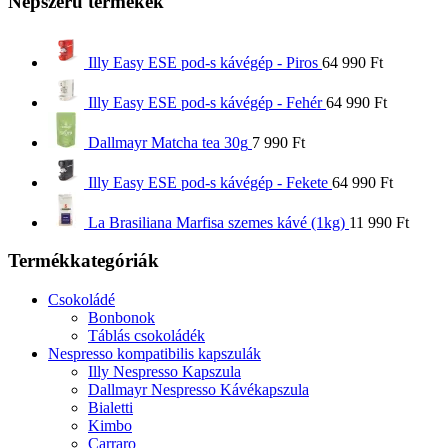
Népszerű termékek
Illy Easy ESE pod-s kávégép - Piros
64 990
Ft
Illy Easy ESE pod-s kávégép - Fehér
64 990
Ft
Dallmayr Matcha tea 30g
7 990
Ft
Illy Easy ESE pod-s kávégép - Fekete
64 990
Ft
La Brasiliana Marfisa szemes kávé (1kg)
11 990
Ft
Termékkategóriák
Csokoládé
Bonbonok
Táblás csokoládék
Nespresso kompatibilis kapszulák
Illy Nespresso Kapszula
Dallmayr Nespresso Kávékapszula
Bialetti
Kimbo
Carraro