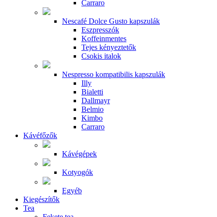
Carraro
Nescafé Dolce Gusto kapszulák
Eszpresszók
Koffeinmentes
Tejes kényeztetők
Csokis italok
Nespresso kompatibilis kapszulák
Illy
Bialetti
Dallmayr
Belmio
Kimbo
Carraro
Kávéfőzők
Kávégépek
Kotyogók
Egyéb
Kiegészítők
Tea
Fekete tea