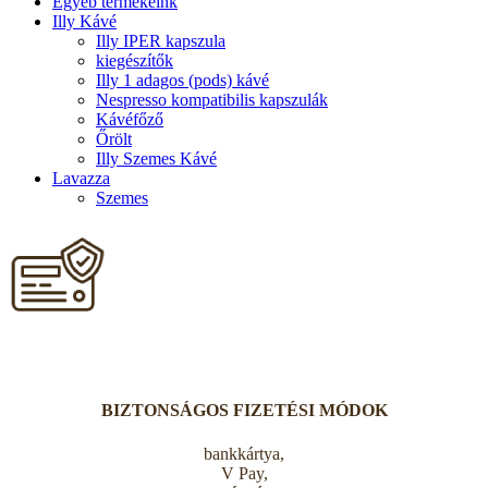
Egyéb termékeink
Illy Kávé
Illy IPER kapszula
kiegészítők
Illy 1 adagos (pods) kávé
Nespresso kompatibilis kapszulák
Kávéfőző
Őrölt
Illy Szemes Kávé
Lavazza
Szemes
BIZTONSÁGOS FIZETÉSI MÓDOK
bankkártya,
V Pay,