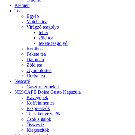
Kiemelt
Tea
Egyéb
Matcha tea
Virágzó teagolyó
fehér
zöld tea
fekete teagolyó
Rooibos
Fekete tea
Damman
Zöld tea
Gyümölcstea
Herba tea
Nescafé
Gasztro termékek
NESCAFÉ Dolce Gusto Kapszula
Kávégépek
Koffeinmentes
Eszpresszók
Tejes kényeztetők
Csokis italok
Összes íz
Kiegészítők