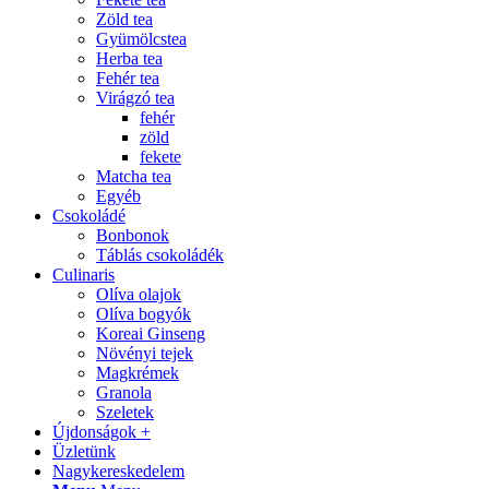
Zöld tea
Gyümölcstea
Herba tea
Fehér tea
Virágzó tea
fehér
zöld
fekete
Matcha tea
Egyéb
Csokoládé
Bonbonok
Táblás csokoládék
Culinaris
Olíva olajok
Olíva bogyók
Koreai Ginseng
Növényi tejek
Magkrémek
Granola
Szeletek
Újdonságok +
Üzletünk
Nagykereskedelem