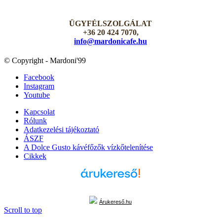
ÜGYFÉLSZOLGÁLAT
+36 20 424 7070,
info@mardonicafe.hu
© Copyright - Mardoni'99
Facebook
Instagram
Youtube
Kapcsolat
Rólunk
Adatkezelési tájékoztató
ÁSZF
A Dolce Gusto kávéfőzők vízkőtelenítése
Cikkek
Árukereső.hu
Scroll to top