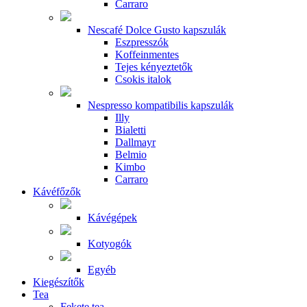
Carraro
Nescafé Dolce Gusto kapszulák
Eszpresszók
Koffeinmentes
Tejes kényeztetők
Csokis italok
Nespresso kompatibilis kapszulák
Illy
Bialetti
Dallmayr
Belmio
Kimbo
Carraro
Kávéfőzők
Kávégépek
Kotyogók
Egyéb
Kiegészítők
Tea
Fekete tea