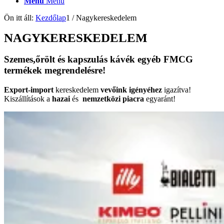
Menu
Menu
Ön itt áll:
Kezdőlap
1
/
Nagykereskedelem
NAGYKERESKEDELEM
Szemes
,őrölt és
kapszulás kávék
egyéb
FMCG
termékek megrendelésre!
Export-import
kereskedelem
vevőink igényéhez
igazítva!
Kiszállítások a
hazai
és
nemzetközi piacra
egyaránt!