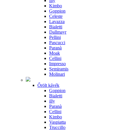
Illy
Kimbo
Goppion
Celeste
Lavazza
Bialetti
Dallmayr
Pellini
Pascucci
Paranà
Moak
Cellini
Impresso
Semiramis
Molinari
Őrölt kávék
Goppion
Bialetti
illy
Paranà
Cellini
Kimbo
Vaspiatta
Truccillo