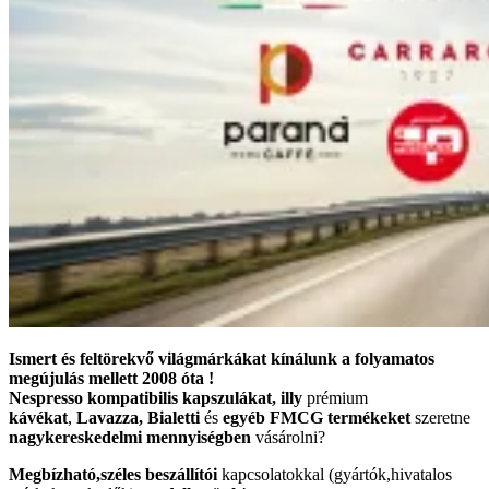
Ismert
és feltörekvő
világmárkákat
kínálunk a folyamatos
megújulás
mellett
2008 óta !
Nespresso kompatibilis
kapszulákat
,
illy
prémium
kávékat
,
Lavazza,
Bialetti
és
egyéb FMCG termékeket
szeretne
nagykereskedelmi mennyiségben
vásárolni?
Megbízható,
széles
beszállítói
kapcsolatokkal (gyártók,hivatalos