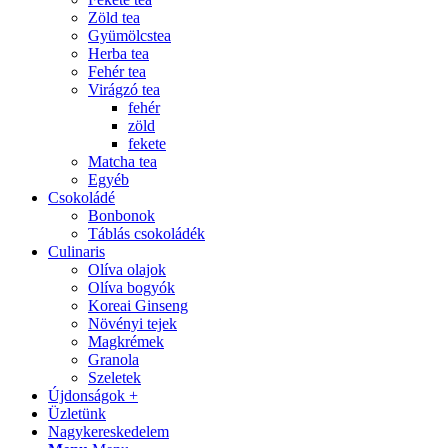
Zöld tea
Gyümölcstea
Herba tea
Fehér tea
Virágzó tea
fehér
zöld
fekete
Matcha tea
Egyéb
Csokoládé
Bonbonok
Táblás csokoládék
Culinaris
Olíva olajok
Olíva bogyók
Koreai Ginseng
Növényi tejek
Magkrémek
Granola
Szeletek
Újdonságok +
Üzletünk
Nagykereskedelem