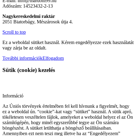
E-mail: info@mardoni99.hu
Adószám: 14523432-2-13
Nagykereskedelmi raktár
2051 Biatorbágy, Mészárosok útja 4.
Scroll to top
Ez a weboldal sütiket használ. Kérem engedélyezze ezek használatát
vagy zárja be az oldalt.
További információk
Elfogadom
Sütik (cookie) kezelés
Információ
Az Úniós törvények értelmében fel kell hívnunk a figyelmét, hogy
ez a weboldal ún. “cookie”-kat vagy “sütiket” használ. A sütik apró,
tökéletesen veszéltelen fájlok, amelyeket a weboldal helyez el az Ön
számítógépén, hogy minél egyszerűbbé tegye az Ön számára
böngészést. A sütiket letilthatja a böngésző beállításaiban.
Amennyiben ezt nem teszi meg illetve ha az “Engedélyezem”