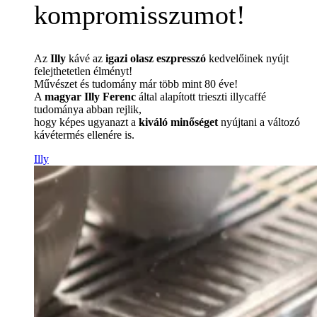
kompromisszumot!
Az
Illy
kávé az
igazi olasz eszpresszó
kedvelőinek nyújt
felejthetetlen élményt!
Művészet és tudomány már több mint 80 éve!
A
magyar Illy Ferenc
által alapított trieszti illycaffé
tudománya abban rejlik,
hogy képes ugyanazt a
kiváló minőséget
nyújtani a változó
kávétermés ellenére is.
Illy