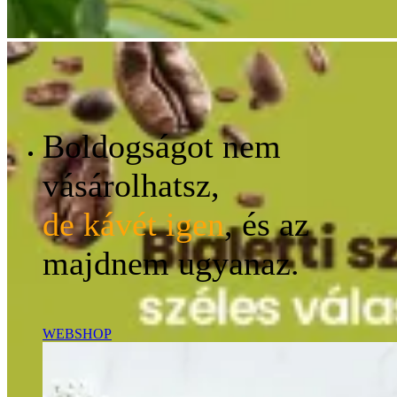
Boldogságot nem
vásárolhatsz,
de kávét igen
, és az
majdnem ugyanaz.
WEBSHOP