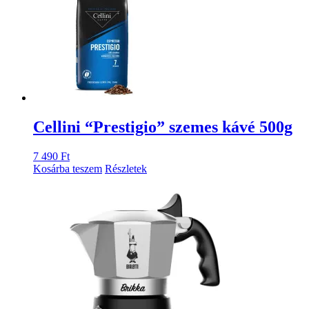
Cellini “Prestigio” szemes kávé 500g
7 490
Ft
Kosárba teszem
Részletek