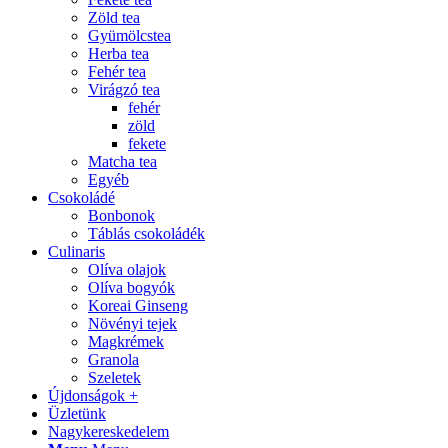
Zöld tea
Gyümölcstea
Herba tea
Fehér tea
Virágzó tea
fehér
zöld
fekete
Matcha tea
Egyéb
Csokoládé
Bonbonok
Táblás csokoládék
Culinaris
Olíva olajok
Olíva bogyók
Koreai Ginseng
Növényi tejek
Magkrémek
Granola
Szeletek
Újdonságok +
Üzletünk
Nagykereskedelem