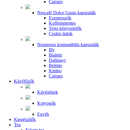
Carraro
Nescafé Dolce Gusto kapszulák
Eszpresszók
Koffeinmentes
Tejes kényeztetők
Csokis italok
Nespresso kompatibilis kapszulák
Illy
Bialetti
Dallmayr
Belmio
Kimbo
Carraro
Kávéfőzők
Kávégépek
Kotyogók
Egyéb
Kiegészítők
Tea
Fekete tea