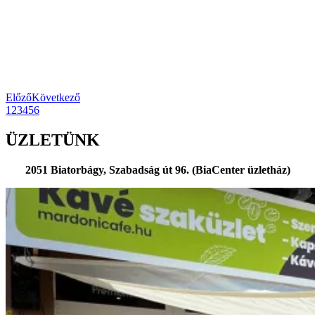
Előző
Következő
1
2
3
4
5
6
ÜZLETÜNK
2051 Biatorbágy, Szabadság út 96. (BiaCenter üzletház)