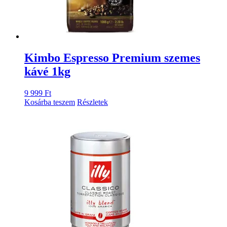
Kimbo Espresso Premium szemes
kávé 1kg
9 999
Ft
Kosárba teszem
Részletek