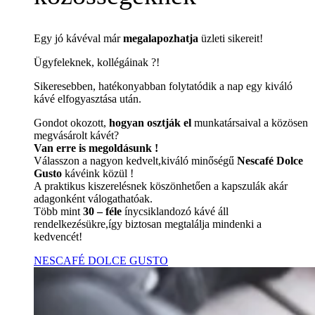
Egy jó kávéval már
megalapozhatja
üzleti sikereit!
Ügyfeleknek, kollégáinak ?!
Sikeresebben, hatékonyabban folytatódik a nap egy kiváló
kávé elfogyasztása után.
Gondot okozott,
hogyan osztják el
munkatársaival a közösen
megvásárolt kávét?
Van erre is megoldásunk !
Válasszon a nagyon kedvelt,kiváló minőségű
Nescafé Dolce
Gusto
kávéink közül !
A praktikus kiszerelésnek köszönhetően a kapszulák akár
adagonként válogathatóak.
Több mint
30 – féle
ínycsiklandozó kávé áll
rendelkezésükre,így biztosan megtalálja mindenki a
kedvencét!
NESCAFÉ DOLCE GUSTO