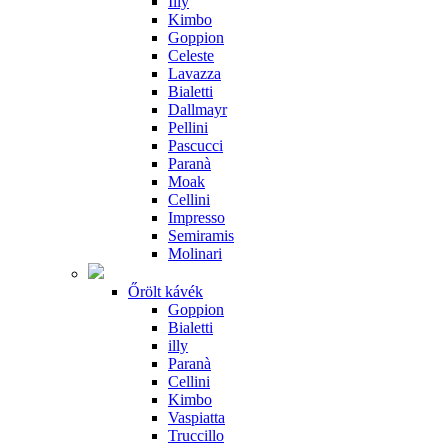
Illy
Kimbo
Goppion
Celeste
Lavazza
Bialetti
Dallmayr
Pellini
Pascucci
Paranà
Moak
Cellini
Impresso
Semiramis
Molinari
Őrölt kávék
Goppion
Bialetti
illy
Paranà
Cellini
Kimbo
Vaspiatta
Truccillo