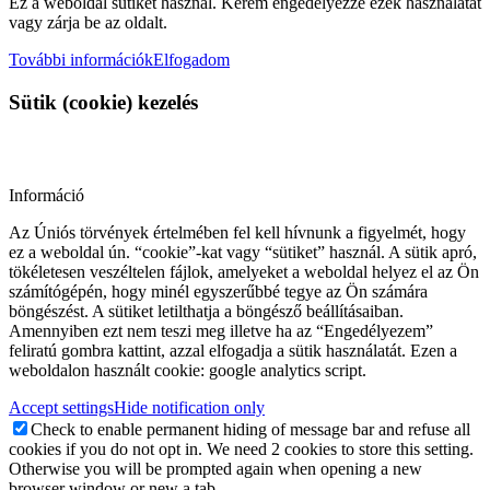
Ez a weboldal sütiket használ. Kérem engedélyezze ezek használatát
vagy zárja be az oldalt.
További információk
Elfogadom
Sütik (cookie) kezelés
Információ
Az Úniós törvények értelmében fel kell hívnunk a figyelmét, hogy
ez a weboldal ún. “cookie”-kat vagy “sütiket” használ. A sütik apró,
tökéletesen veszéltelen fájlok, amelyeket a weboldal helyez el az Ön
számítógépén, hogy minél egyszerűbbé tegye az Ön számára
böngészést. A sütiket letilthatja a böngésző beállításaiban.
Amennyiben ezt nem teszi meg illetve ha az “Engedélyezem”
feliratú gombra kattint, azzal elfogadja a sütik használatát. Ezen a
weboldalon használt cookie: google analytics script.
Accept settings
Hide notification only
Check to enable permanent hiding of message bar and refuse all
cookies if you do not opt in. We need 2 cookies to store this setting.
Otherwise you will be prompted again when opening a new
browser window or new a tab.