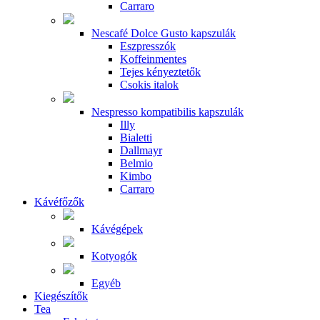
Carraro
Nescafé Dolce Gusto kapszulák
Eszpresszók
Koffeinmentes
Tejes kényeztetők
Csokis italok
Nespresso kompatibilis kapszulák
Illy
Bialetti
Dallmayr
Belmio
Kimbo
Carraro
Kávéfőzők
Kávégépek
Kotyogók
Egyéb
Kiegészítők
Tea