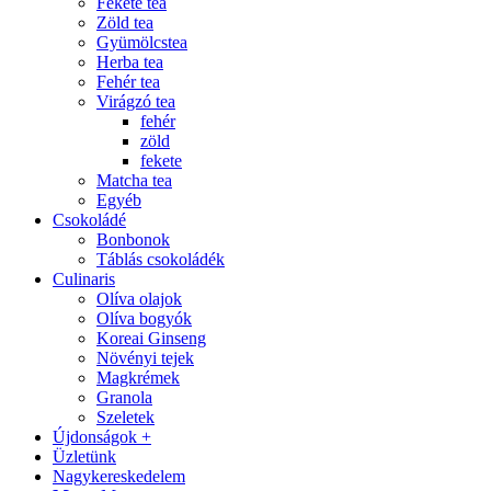
Fekete tea
Zöld tea
Gyümölcstea
Herba tea
Fehér tea
Virágzó tea
fehér
zöld
fekete
Matcha tea
Egyéb
Csokoládé
Bonbonok
Táblás csokoládék
Culinaris
Olíva olajok
Olíva bogyók
Koreai Ginseng
Növényi tejek
Magkrémek
Granola
Szeletek
Újdonságok +
Üzletünk
Nagykereskedelem