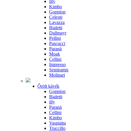
Illy
Kimbo
Goppion
Celeste
Lavazza
Bialetti
Dallmayr
Pellini
Pascucci
Paranà
Moak
Cellini
Impresso
Semiramis
Molinari
Őrölt kávék
Goppion
Bialetti
illy
Paranà
Cellini
Kimbo
Vaspiatta
Truccillo