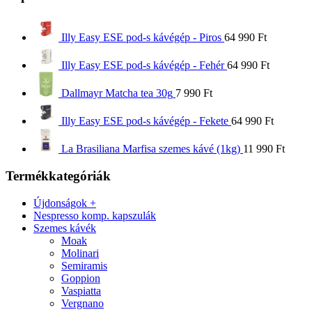
Illy Easy ESE pod-s kávégép - Piros
64 990
Ft
Illy Easy ESE pod-s kávégép - Fehér
64 990
Ft
Dallmayr Matcha tea 30g
7 990
Ft
Illy Easy ESE pod-s kávégép - Fekete
64 990
Ft
La Brasiliana Marfisa szemes kávé (1kg)
11 990
Ft
Termékkategóriák
Újdonságok +
Nespresso komp. kapszulák
Szemes kávék
Moak
Molinari
Semiramis
Goppion
Vaspiatta
Vergnano