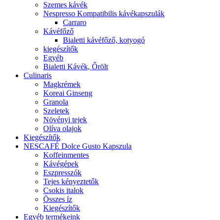
Szemes kávék
Nespresso Kompatibilis kávékapszulák
Carraro
Kávéfőző
Bialetti kávéfőző, kotyogó
kiegészítők
Egyéb
Bialetti Kávék, Őrölt
Culinaris
Magkrémek
Koreai Ginseng
Granola
Szeletek
Növényi tejek
Olíva olajok
Kiegészítők
NESCAFÉ Dolce Gusto Kapszula
Koffeinmentes
Kávégépek
Eszpresszók
Tejes kényeztetők
Csokis italok
Összes íz
Kiegészítők
Egyéb termékeink