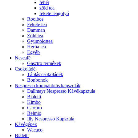
fehér
zöld tea
fekete teagolyó
Rooibos
Fekete tea
Damman
Zöld tea
Gyümölcstea
Herba tea
Egyéb
Nescafé
Gasztro termékek
Csokoládé
Táblás csokoládék
Bonbonok
Nespresso kompatibilis kapszulák
Dallmayr Nespresso Kávékapszula
Bialetti
Kimbo
Carraro
Belmio
Illy Nespresso Kapszula
Kávégépek
Wacaco
Bialetti