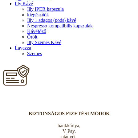
Illy Kávé
Illy IPER kapszula
kiegészítők
Illy 1 adagos (pods) kávé
Nespresso kompatibilis kapszulák
Kávéfőző
Őrölt
Illy Szemes Kávé
Lavazza
Szemes
BIZTONSÁGOS FIZETÉSI MÓDOK
bankkártya,
V Pay,
utánvét,