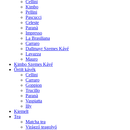
Cellini
Kimbo
Pellini
Pascucci
Celeste
Paranà
Impresso
La Brasiliana
Carraro
Dallmayr Szemes Kávé
Lavazza
Mauro
Kimbo Szemes Kávé
Őrölt kávék
Cellini
Carraro
Goppion
Trucillo
Paranà
Vaspiatta
Illy
Kiemelt
Tea
Matcha tea
Virágzó teagolyó