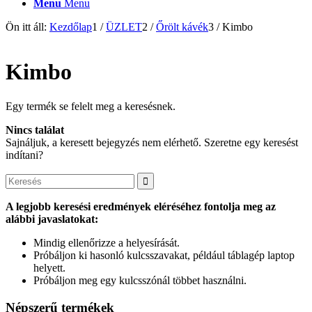
Menu
Menu
Ön itt áll:
Kezdőlap
1
/
ÜZLET
2
/
Őrölt kávék
3
/
Kimbo
Kimbo
Egy termék se felelt meg a keresésnek.
Nincs találat
Sajnáljuk, a keresett bejegyzés nem elérhető. Szeretne egy keresést
indítani?
A legjobb keresési eredmények eléréséhez fontolja meg az
alábbi javaslatokat:
Mindig ellenőrizze a helyesírását.
Próbáljon ki hasonló kulcsszavakat, például táblagép laptop
helyett.
Próbáljon meg egy kulcsszónál többet használni.
Népszerű termékek