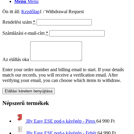
Menu
Menu
Ön itt áll:
Kezdőlap
1
/
Withdrawal Request
Rendelési szám
*
Számlázási e-mail-cím
*
Az elállás oka
Enter your order number and billing email to start. If your details
match our records, you will receive a verification email. After
verifying your email, you can choose which items to withdraw.
Elállási kérelem benyújtása
Népszerű termékek
Illy Easy ESE pod-s kávégép - Piros
64 990
Ft
Illy Easy ESE pod-s kávégép - Fehér
64 990
Ft