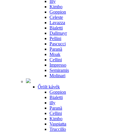
Illy
Kimbo
Goppion
Celeste
Lavazza
Bialetti
Dallmayr
Pellini
Pascucci
Paranà
Moak
Cellini
Impresso
Semiramis
Molinari
Őrölt kávék
Goppion
Bialetti
illy
Paranà
Cellini
Kimbo
Vaspiatta
Truccillo