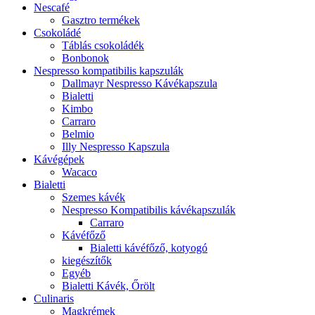
Nescafé
Gasztro termékek
Csokoládé
Táblás csokoládék
Bonbonok
Nespresso kompatibilis kapszulák
Dallmayr Nespresso Kávékapszula
Bialetti
Kimbo
Carraro
Belmio
Illy Nespresso Kapszula
Kávégépek
Wacaco
Bialetti
Szemes kávék
Nespresso Kompatibilis kávékapszulák
Carraro
Kávéfőző
Bialetti kávéfőző, kotyogó
kiegészítők
Egyéb
Bialetti Kávék, Őrölt
Culinaris
Magkrémek