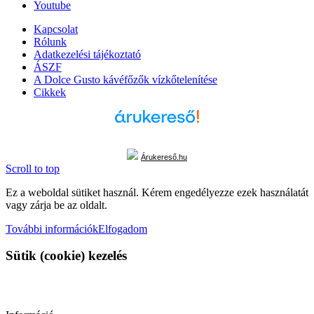
Youtube
Kapcsolat
Rólunk
Adatkezelési tájékoztató
ÁSZF
A Dolce Gusto kávéfőzők vízkőtelenítése
Cikkek
Árukereső.hu
Scroll to top
Ez a weboldal sütiket használ. Kérem engedélyezze ezek használatát
vagy zárja be az oldalt.
További információk
Elfogadom
Sütik (cookie) kezelés