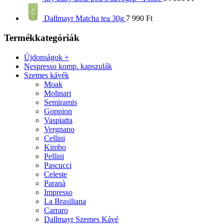
Dallmayr Matcha tea 30g
7 990
Ft
Termékkategóriák
Újdonságok +
Nespresso komp. kapszulák
Szemes kávék
Moak
Molinari
Semiramis
Goppion
Vaspiatta
Vergnano
Cellini
Kimbo
Pellini
Pascucci
Celeste
Paranà
Impresso
La Brasiliana
Carraro
Dallmayr Szemes Kávé