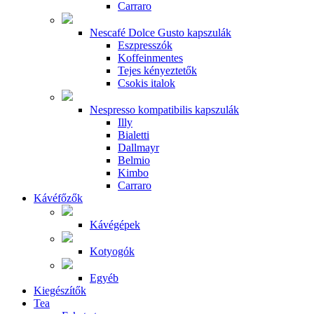
Carraro
Nescafé Dolce Gusto kapszulák
Eszpresszók
Koffeinmentes
Tejes kényeztetők
Csokis italok
Nespresso kompatibilis kapszulák
Illy
Bialetti
Dallmayr
Belmio
Kimbo
Carraro
Kávéfőzők
Kávégépek
Kotyogók
Egyéb
Kiegészítők
Tea