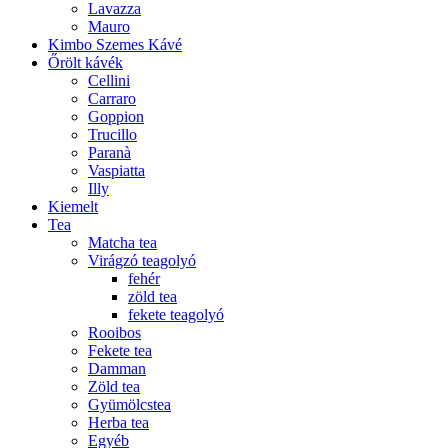
Lavazza
Mauro
Kimbo Szemes Kávé
Őrölt kávék
Cellini
Carraro
Goppion
Trucillo
Paranà
Vaspiatta
Illy
Kiemelt
Tea
Matcha tea
Virágzó teagolyó
fehér
zöld tea
fekete teagolyó
Rooibos
Fekete tea
Damman
Zöld tea
Gyümölcstea
Herba tea
Egyéb