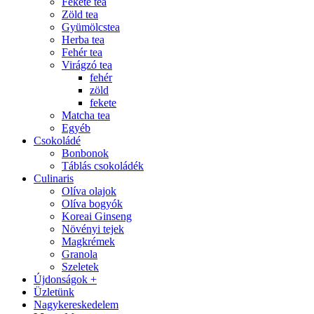
Fekete tea
Zöld tea
Gyümölcstea
Herba tea
Fehér tea
Virágzó tea
fehér
zöld
fekete
Matcha tea
Egyéb
Csokoládé
Bonbonok
Táblás csokoládék
Culinaris
Olíva olajok
Olíva bogyók
Koreai Ginseng
Növényi tejek
Magkrémek
Granola
Szeletek
Újdonságok +
Üzletünk
Nagykereskedelem