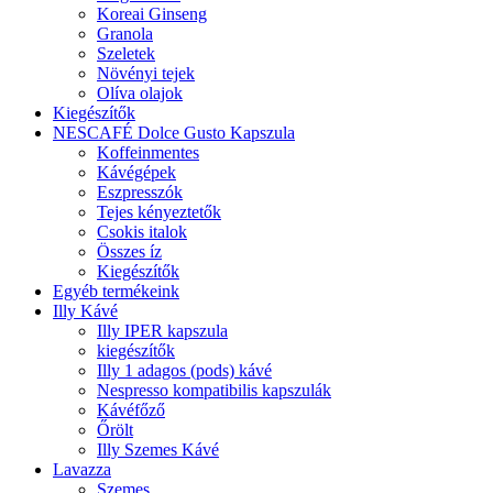
Koreai Ginseng
Granola
Szeletek
Növényi tejek
Olíva olajok
Kiegészítők
NESCAFÉ Dolce Gusto Kapszula
Koffeinmentes
Kávégépek
Eszpresszók
Tejes kényeztetők
Csokis italok
Összes íz
Kiegészítők
Egyéb termékeink
Illy Kávé
Illy IPER kapszula
kiegészítők
Illy 1 adagos (pods) kávé
Nespresso kompatibilis kapszulák
Kávéfőző
Őrölt
Illy Szemes Kávé
Lavazza
Szemes