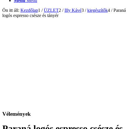
Menu
Menu
Ön itt áll:
Kezdőlap
1
/
ÜZLET
2
/
Illy Kávé
3
/
kiegészítők
4
/
Paraná
logós espresso csésze és tányér
Vélemények
Paraná logós espresso csésze és