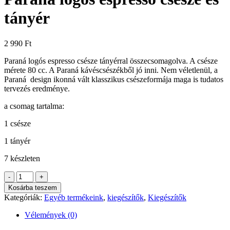
tányér
2 990
Ft
Paraná logós espresso csésze tányérral összecsomagolva. A csésze
mérete 80 cc. A Paraná kávéscsészékből jó inni. Nem véletlenül, a
Paraná design ikonná vált klasszikus csészeformája maga is tudatos
tervezés eredménye.
a csomag tartalma:
1 csésze
1 tányér
7 készleten
Paraná
-
+
logós
Kosárba teszem
espresso
Kategóriák:
Egyéb termékeink
,
kiegészítők
,
Kiegészítők
csésze
és
Vélemények (0)
tányér