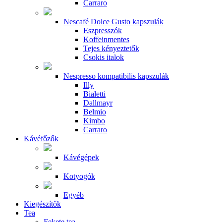
Carraro
Nescafé Dolce Gusto kapszulák
Eszpresszók
Koffeinmentes
Tejes kényeztetők
Csokis italok
Nespresso kompatibilis kapszulák
Illy
Bialetti
Dallmayr
Belmio
Kimbo
Carraro
Kávéfőzők
Kávégépek
Kotyogók
Egyéb
Kiegészítők
Tea
Fekete tea