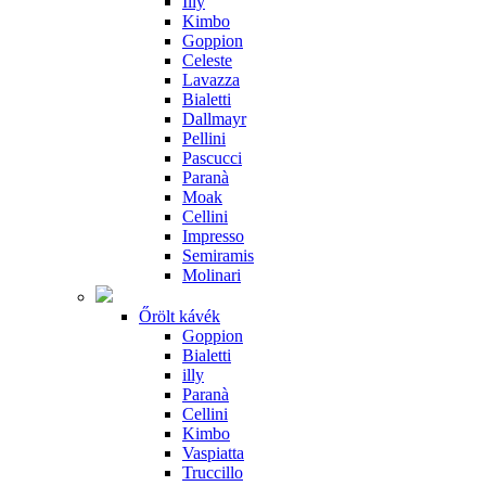
Illy
Kimbo
Goppion
Celeste
Lavazza
Bialetti
Dallmayr
Pellini
Pascucci
Paranà
Moak
Cellini
Impresso
Semiramis
Molinari
Őrölt kávék
Goppion
Bialetti
illy
Paranà
Cellini
Kimbo
Vaspiatta
Truccillo