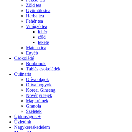
Zöld tea
Gyümölcstea
Herba tea
Fehér tea
Virágzó tea
fehér
zöld
fekete
Matcha tea
Egyéb
Csokoládé
Bonbonok
Táblás csokoládék
Culinaris
Olíva olajok
Olíva bogyók
Koreai Ginseng
Növényi tejek
Magkrémek
Granola
Szeletek
Újdonságok +
Üzletünk
Nagykereskedelem