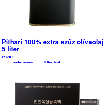
Pithari 100% extra szűz olívaolaj
5 liter
47 900
Ft
Kosárba teszem
Részletek