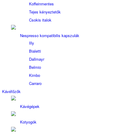
Koffeinmentes
Tejes kényeztetők
Csokis italok
Nespresso kompatibilis kapszulák
Illy
Bialetti
Dallmayr
Belmio
Kimbo
Carraro
Kávéfőzők
Kávégépek
Kotyogók