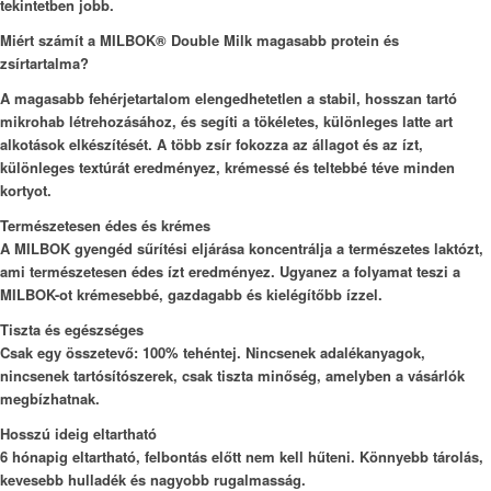
tekintetben jobb.
Miért számít a MILBOK® Double Milk magasabb protein és
zsírtartalma?
A magasabb fehérjetartalom elengedhetetlen a stabil, hosszan tartó
mikrohab létrehozásához, és segíti a tökéletes, különleges latte art
alkotások elkészítését. A több zsír fokozza az állagot és az ízt,
különleges textúrát eredményez, krémessé és teltebbé téve minden
kortyot.
Természetesen édes és krémes
A MILBOK gyengéd sűrítési eljárása koncentrálja a természetes laktózt,
ami természetesen édes ízt eredményez. Ugyanez a folyamat teszi a
MILBOK-ot krémesebbé, gazdagabb és kielégítőbb ízzel.
Tiszta és egészséges
Csak egy összetevő: 100% tehéntej. Nincsenek adalékanyagok,
nincsenek tartósítószerek, csak tiszta minőség, amelyben a vásárlók
megbízhatnak.
Hosszú ideig eltartható
6 hónapig eltartható, felbontás előtt nem kell hűteni. Könnyebb tárolás,
kevesebb hulladék és nagyobb rugalmasság.