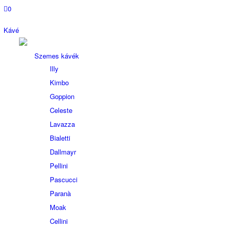
0
Kávé
Szemes kávék
Illy
Kimbo
Goppion
Celeste
Lavazza
Bialetti
Dallmayr
Pellini
Pascucci
Paranà
Moak
Cellini