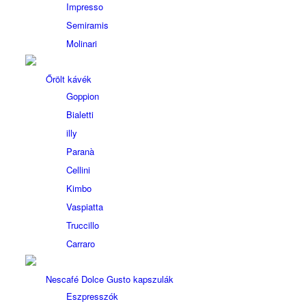
Impresso
Semiramis
Molinari
Őrölt kávék
Goppion
Bialetti
illy
Paranà
Cellini
Kimbo
Vaspiatta
Truccillo
Carraro
Nescafé Dolce Gusto kapszulák
Eszpresszók