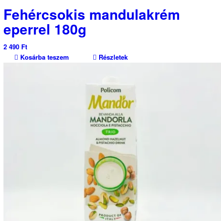
Fehércsokis mandulakrém
eperrel 180g
2 490
Ft
Kosárba teszem
Részletek