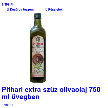
1 399
Ft
Kosárba teszem
Részletek
Pithari extra szűz olívaolaj 750
ml üvegben
8 900
Ft