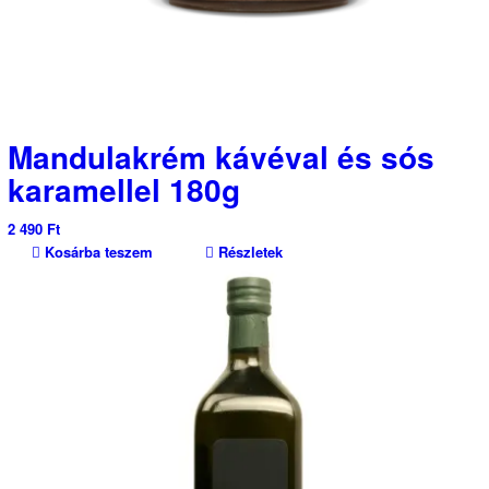
Mandulakrém kávéval és sós
karamellel 180g
2 490
Ft
Kosárba teszem
Részletek