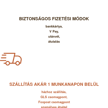
BIZTONSÁGOS FIZETÉSI MÓDOK
bankkártya,
V Pay,
utánvét,
átutalás
SZÁLLÍTÁS AKÁR
1 MUNKANAPON BELÜL
házhoz szállítás,
GLS csomagpont,
Foxpost csomagpont
személyes átvétel