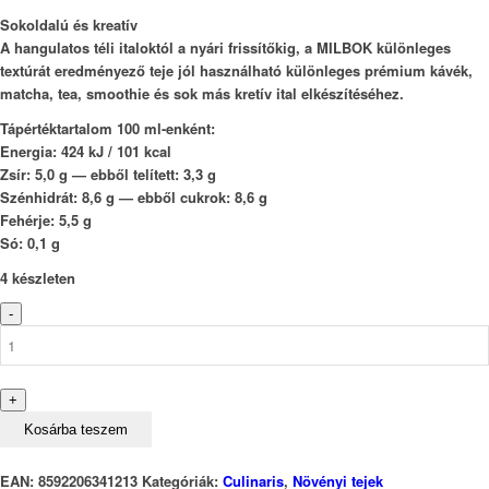
Sokoldalú és kreatív
A hangulatos téli italoktól a nyári frissítőkig, a MILBOK különleges
textúrát eredményező teje jól használható különleges prémium kávék,
matcha, tea, smoothie és sok más kretív ital elkészítéséhez.
Tápértéktartalom 100 ml-enként:
Energia: 424 kJ / 101 kcal
Zsír: 5,0 g — ebből telített: 3,3 g
Szénhidrát: 8,6 g — ebből cukrok: 8,6 g
Fehérje: 5,5 g
Só: 0,1 g
4 készleten
MILBOKⓇ
-
Double
Milk
-
+
Dupla
tej
Kosárba teszem
mennyiség
EAN:
8592206341213
Kategóriák:
Culinaris
,
Növényi tejek