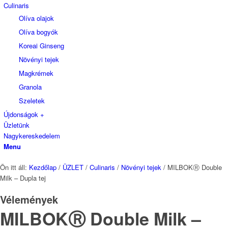
Culinaris
Olíva olajok
Olíva bogyók
Koreai Ginseng
Növényi tejek
Magkrémek
Granola
Szeletek
Újdonságok +
Üzletünk
Nagykereskedelem
Menu
Ön itt áll:
Kezdőlap
/
ÜZLET
/
Culinaris
/
Növényi tejek
/
MILBOKⓇ Double
Milk – Dupla tej
Vélemények
MILBOKⓇ Double Milk –