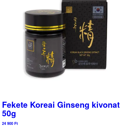
Fekete Koreai Ginseng kivonat
50g
24 900
Ft