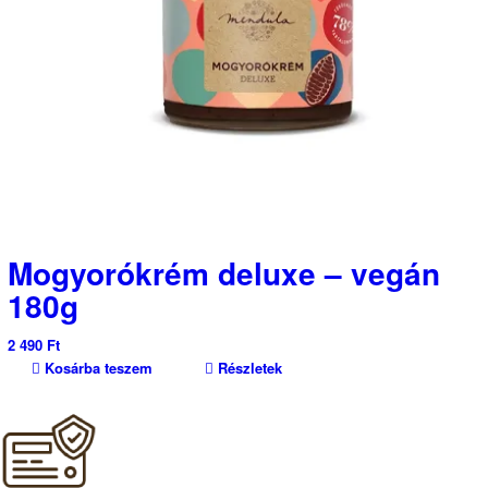
Mogyorókrém deluxe – vegán
180g
2 490
Ft
Kosárba teszem
Részletek