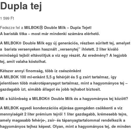
Dupla tej
1 599
Ft
Fedezze fel a
MILBOKⓇ Double Milk – Dupla Tejet!
A baristák titka – most már mindenki számára elérhető.
A MILBOK® Double Milk egy új generációs, részben sűrített tej, amelyet
a barista versenyeken használt „versenytej” ihletett. 2 liter kiváló
minőségű tejből eltávolítjuk a víz egy részét. Az eredmény? A legjobb
tej, amit valaha kóstolhat.
Kétszer annyi finomság, több íz csészénként
A MILBOK 100 ml-enként 5,5 g fehérjét és 5 g zsírt tartalmaz, így
jelentősen több makrotápanyagot tartalmaz, mint a hagyományos tej –
gazdagabb ízt, simább állagot és jobb tejhabot biztosít.
Mi a különbség a MILBOK® Double Milk és a hagyományos tej között?
A MILBOK egyedi kondenzációs eljárása gyengéden csökkenti a víz
mennyiségét 2 liter prémium tejről 1 liter gazdagabb, krémesebb tejre,
amely magasabb fehérje-, zsír- és tápanyagtartalommal rendelkezik a
hagyományos tejhez képest. Olyan, mint a hagyományos tej, de minden