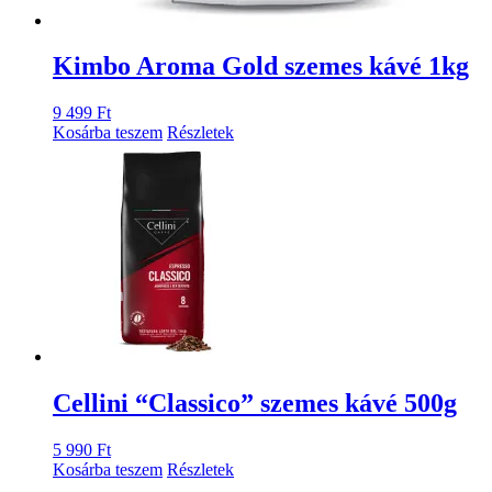
Kimbo Aroma Gold szemes kávé 1kg
9 499
Ft
Kosárba teszem
Részletek
Cellini “Classico” szemes kávé 500g
5 990
Ft
Kosárba teszem
Részletek