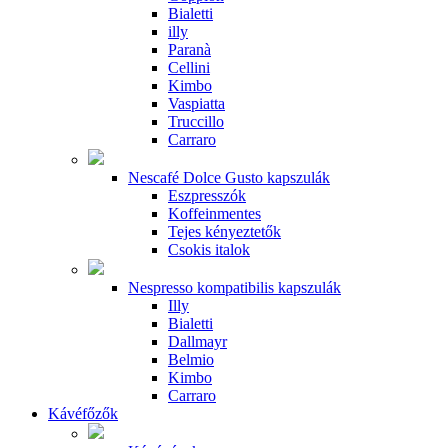
Bialetti
illy
Paranà
Cellini
Kimbo
Vaspiatta
Truccillo
Carraro
Nescafé Dolce Gusto kapszulák
Eszpresszók
Koffeinmentes
Tejes kényeztetők
Csokis italok
Nespresso kompatibilis kapszulák
Illy
Bialetti
Dallmayr
Belmio
Kimbo
Carraro
Kávéfőzők