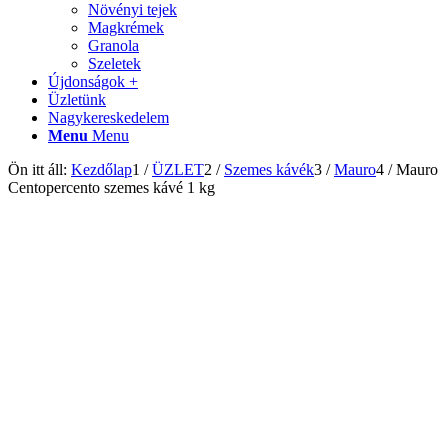
Növényi tejek
Magkrémek
Granola
Szeletek
Újdonságok +
Üzletünk
Nagykereskedelem
Menu
Menu
Ön itt áll:
Kezdőlap
1
/
ÜZLET
2
/
Szemes kávék
3
/
Mauro
4
/
Mauro
Centopercento szemes kávé 1 kg