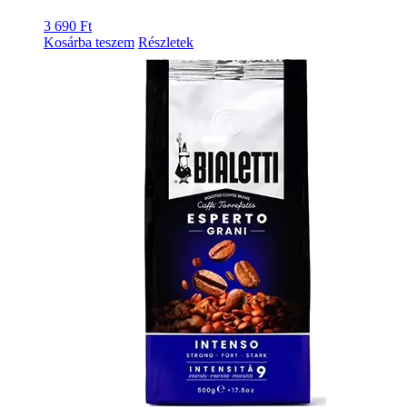
3 690
Ft
Kosárba teszem
Részletek