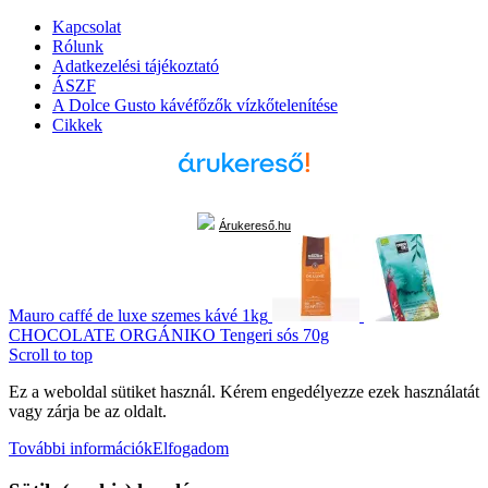
Kapcsolat
Rólunk
Adatkezelési tájékoztató
ÁSZF
A Dolce Gusto kávéfőzők vízkőtelenítése
Cikkek
Árukereső.hu
Mauro caffé de luxe szemes kávé 1kg
CHOCOLATE ORGÁNIKO Tengeri sós 70g
Scroll to top
Ez a weboldal sütiket használ. Kérem engedélyezze ezek használatát
vagy zárja be az oldalt.
További információk
Elfogadom