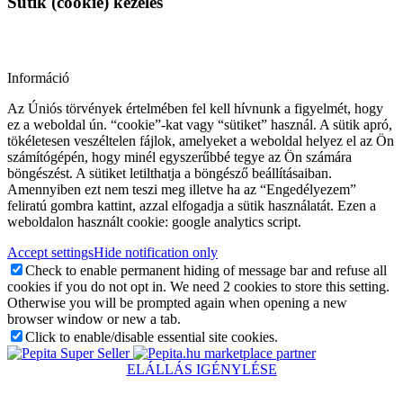
Sütik (cookie) kezelés
Információ
Az Úniós törvények értelmében fel kell hívnunk a figyelmét, hogy
ez a weboldal ún. “cookie”-kat vagy “sütiket” használ. A sütik apró,
tökéletesen veszéltelen fájlok, amelyeket a weboldal helyez el az Ön
számítógépén, hogy minél egyszerűbbé tegye az Ön számára
böngészést. A sütiket letilthatja a böngésző beállításaiban.
Amennyiben ezt nem teszi meg illetve ha az “Engedélyezem”
feliratú gombra kattint, azzal elfogadja a sütik használatát. Ezen a
weboldalon használt cookie: google analytics script.
Accept settings
Hide notification only
Check to enable permanent hiding of message bar and refuse all
cookies if you do not opt in. We need 2 cookies to store this setting.
Otherwise you will be prompted again when opening a new
browser window or new a tab.
Click to enable/disable essential site cookies.
marketplace partner
ELÁLLÁS IGÉNYLÉSE