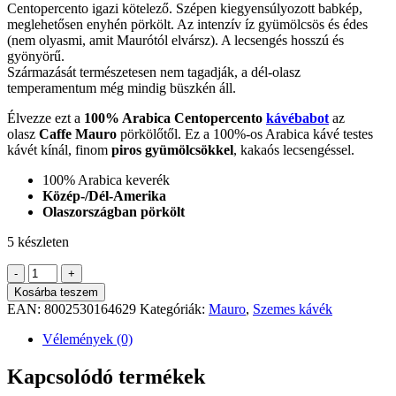
Centopercento igazi kötelező. Szépen kiegyensúlyozott babkép,
meglehetősen enyhén pörkölt. Az intenzív íz gyümölcsös és édes
(nem olyasmi, amit Maurótól elvársz). A lecsengés hosszú és
gyönyörű.
Származását természetesen nem tagadják, a dél-olasz
temperamentum még mindig büszkén áll.
Élvezze ezt a
100% Arabica Centopercento
kávébabot
az
olasz
Caffe Mauro
pörkölőtől. Ez a 100%-os Arabica kávé testes
kávét kínál, finom
piros gyümölcsökkel
, kakaós lecsengéssel.
100% Arabica keverék
Közép-/Dél-Amerika
Olaszországban pörkölt
5 készleten
Mauro
-
+
Centopercento
Kosárba teszem
szemes
EAN:
8002530164629
Kategóriák:
Mauro
,
Szemes kávék
kávé
1
Vélemények (0)
kg
mennyiség
Kapcsolódó termékek