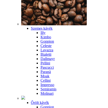
Szemes kávék
Illy
Kimbo
Goppion
Celeste
Lavazza
Bialetti
Dallmayr
Pellini
Pascucci
Paranà
Moak
Cellini
Impresso
Semiramis
Molinari
Őrölt kávék
Goppion