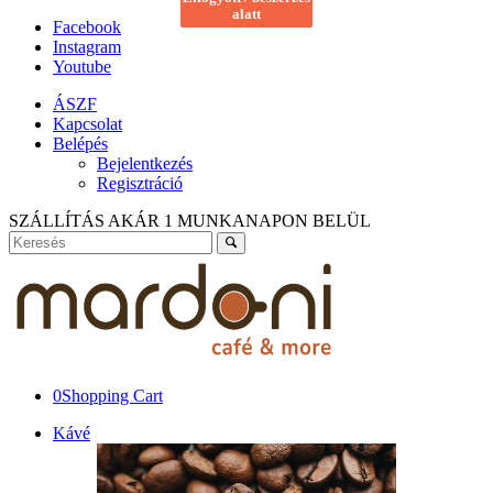
alatt
alatt
Facebook
Instagram
Youtube
ÁSZF
Kapcsolat
Belépés
Bejelentkezés
Regisztráció
SZÁLLÍTÁS AKÁR 1 MUNKANAPON BELÜL
0
Shopping Cart
Kávé