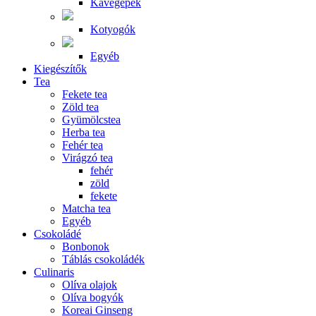
Kávégépek
Kotyogók
Egyéb
Kiegészítők
Tea
Fekete tea
Zöld tea
Gyümölcstea
Herba tea
Fehér tea
Virágzó tea
fehér
zöld
fekete
Matcha tea
Egyéb
Csokoládé
Bonbonok
Táblás csokoládék
Culinaris
Olíva olajok
Olíva bogyók
Koreai Ginseng