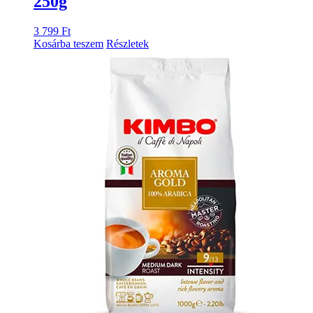
250g
3 799
Ft
Kosárba teszem
Részletek