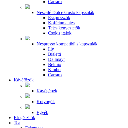
Carraro
Nescafé Dolce Gusto kapszulák
Eszpresszók
Koffeinmentes
Tejes kényeztetők
Csokis italok
Nespresso kompatibilis kapszulák
Illy
Bialetti
Dallmayr
Belmio
Kimbo
Carraro
Kávéfőzők
Kávégépek
Kotyogók
Egyéb
Kiegészítők
Tea
Fekete tea