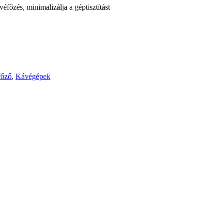
éfőzés, minimalizálja a géptisztítást
főző
,
Kávégépek