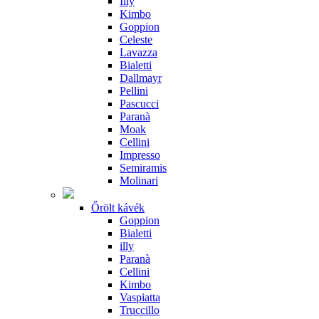
Illy
Kimbo
Goppion
Celeste
Lavazza
Bialetti
Dallmayr
Pellini
Pascucci
Paranà
Moak
Cellini
Impresso
Semiramis
Molinari
Őrölt kávék
Goppion
Bialetti
illy
Paranà
Cellini
Kimbo
Vaspiatta
Truccillo