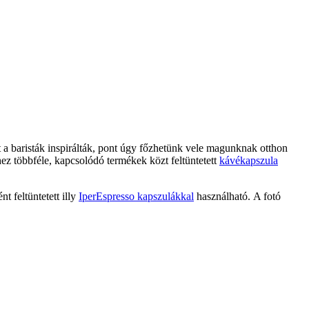
át a baristák inspirálták, pont úgy főzhetünk vele magunknak otthon
 többféle, kapcsolódó termékek közt feltüntetett
kávékapszula
t feltüntetett illy
IperEspresso kapszulákkal
használható. A fotó