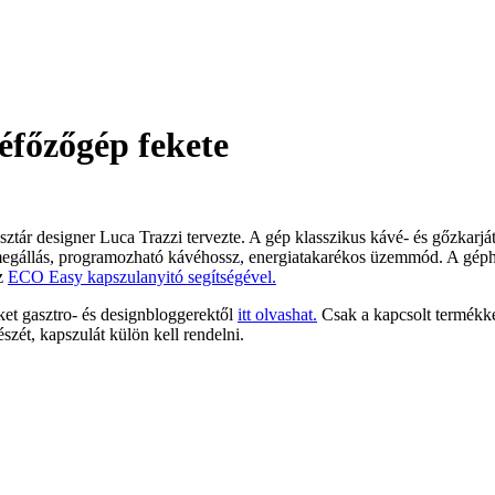
éfőzőgép fekete
 sztár designer Luca Trazzi tervezte. A gép klasszikus kávé- és gőzkarj
gállás, programozható kávéhossz, energiatakarékos üzemmód. A géphez
az
ECO Easy kapszulanyitó segítségével.
ket gasztro- és designbloggerektől
itt olvashat.
Csak a kapcsolt termékkén
észét, kapszulát külön kell rendelni.