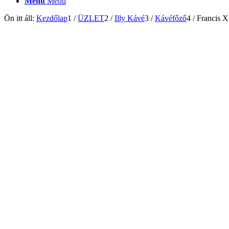
Menu
Menu
Ön itt áll:
Kezdőlap
1
/
ÜZLET
2
/
Illy Kávé
3
/
Kávéfőző
4
/
Francis X