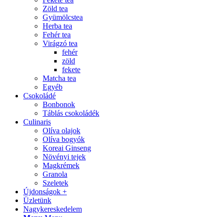
Zöld tea
Gyümölcstea
Herba tea
Fehér tea
Virágzó tea
fehér
zöld
fekete
Matcha tea
Egyéb
Csokoládé
Bonbonok
Táblás csokoládék
Culinaris
Olíva olajok
Olíva bogyók
Koreai Ginseng
Növényi tejek
Magkrémek
Granola
Szeletek
Újdonságok +
Üzletünk
Nagykereskedelem