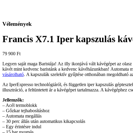
Vélemények
Francis X7.1 Iper kapszulás káv
79 900
Ft
Legyen saját maga Baristája! Az illy ikonjává vált kávégépet az olasz
kávét mint kedvenc baristánk a kedvenc kávéházunkban! Automata me
vásárolható
. A kapszulák szelektív gyűjtése otthonában megoldható 
Az IperEspresso technológiáról, és független iper kapszulás gépteszte
illusztráció, a feltüntetett ár a kávégépet tartalmazza. A kávégéphez cs
Jellemzők:
– Acél termoblokk
– Gőzkar tejhabosításhoz
– Automata megállás
– 30 perc állás után automatikus kikapcsolás
– Egy érintésre indul
– 15 bar nyomás