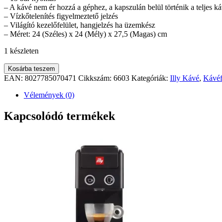
– A kávé nem ér hozzá a géphez, a kapszulán belül történik a teljes káv
– Vízkőtelenítés figyelmeztető jelzés
– Világító kezelőfelület, hangjelzés ha üzemkész
– Méret: 24 (Széles) x 24 (Mély) x 27,5 (Magas) cm
1 készleten
Francis
Kosárba teszem
X7.1
EAN:
8027785070471
Cikkszám:
6603
Kategóriák:
Illy Kávé
,
Kávé
Iper
kapszulás
Vélemények (0)
kávéfőzőgép
fekete
Kapcsolódó termékek
mennyiség