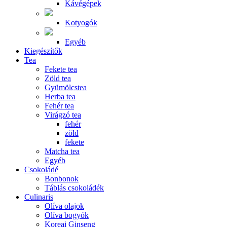
Kávégépek
Kotyogók
Egyéb
Kiegészítők
Tea
Fekete tea
Zöld tea
Gyümölcstea
Herba tea
Fehér tea
Virágzó tea
fehér
zöld
fekete
Matcha tea
Egyéb
Csokoládé
Bonbonok
Táblás csokoládék
Culinaris
Olíva olajok
Olíva bogyók
Koreai Ginseng