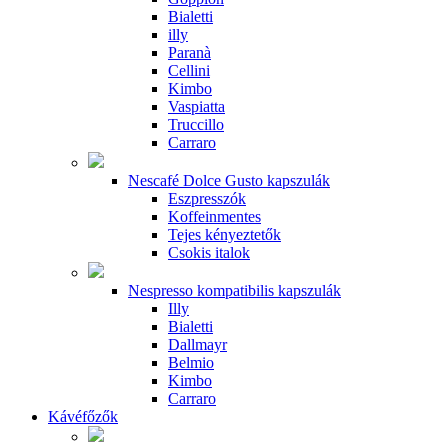
Bialetti
illy
Paranà
Cellini
Kimbo
Vaspiatta
Truccillo
Carraro
Nescafé Dolce Gusto kapszulák
Eszpresszók
Koffeinmentes
Tejes kényeztetők
Csokis italok
Nespresso kompatibilis kapszulák
Illy
Bialetti
Dallmayr
Belmio
Kimbo
Carraro
Kávéfőzők