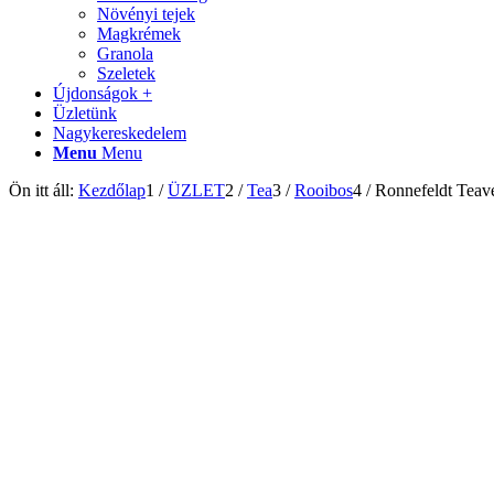
Növényi tejek
Magkrémek
Granola
Szeletek
Újdonságok +
Üzletünk
Nagykereskedelem
Menu
Menu
Ön itt áll:
Kezdőlap
1
/
ÜZLET
2
/
Tea
3
/
Rooibos
4
/
Ronnefeldt Teav