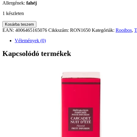
Allergének:
fahéj
1 készleten
Ronnefeldt
Kosárba teszem
Teavelope
EAN:
4006465165076
Cikkszám:
RON1650
Kategóriák:
Rooibos
,
T
Winterdream
25
Vélemények (0)
db
mennyiség
Kapcsolódó termékek