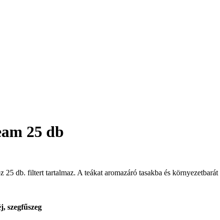
eam 25 db
z 25 db. filtert tartalmaz. A teákat aromazáró tasakba és környezetbarát
j, szegfűszeg