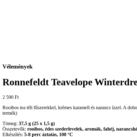
Vélemények
Ronnefeldt Teavelope Winterdr
2 590
Ft
Rooibos tea téli fűszerekkel, krémes karamell és narancs ízzel. A dobo
termék)
Tömeg:
37,5 g (25 x 1,5 g)
Összetevők:
rooibos, édes szederlevelek, aromák, fahéj, narancshé
Elkészítés:
5-8 perc áztatás, 100 °C