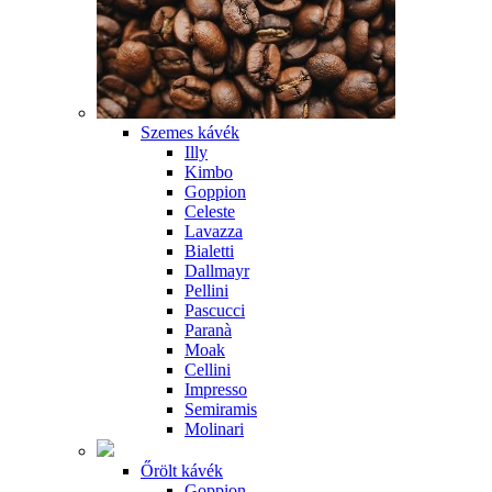
Szemes kávék
Illy
Kimbo
Goppion
Celeste
Lavazza
Bialetti
Dallmayr
Pellini
Pascucci
Paranà
Moak
Cellini
Impresso
Semiramis
Molinari
Őrölt kávék
Goppion