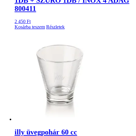
1DB + SZŰRŐ 1DB / INOX 4 ADAG
800411
2 450
Ft
Kosárba teszem
Részletek
illy üvegpohár 60 cc