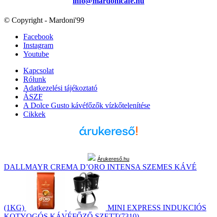
info@mardonicafe.hu
© Copyright - Mardoni'99
Facebook
Instagram
Youtube
Kapcsolat
Rólunk
Adatkezelési tájékoztató
ÁSZF
A Dolce Gusto kávéfőzők vízkőtelenítése
Cikkek
Árukereső.hu
DALLMAYR CREMA D’ORO INTENSA SZEMES KÁVÉ
(1KG)
MINI EXPRESS INDUKCIÓS
KOTYOGÓS KÁVÉFŐZŐ SZETT(7310)