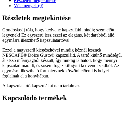
Részletek megtekintése
Tömítés+Aljzat
Vélemények (0)
mennyiség
Részletek megtekintése
Gondoskodj róla, hogy kedvenc kapszuláid mindig szem előtt
legyenek! Ez egyszerű lesz ezzel az elegáns, két darabból álló,
egymásra illeszthető kapszulatartóval.
Ezzel a nagyszerű kiegészítővel mindig kéznél lesznek
NESCAFÉ® Dolce Gusto® kapszuláid. A tartó kitűnő minőségű,
átlátszó műanyagból készült, így mindig láthatod, hogy mennyi
kapszulád maradt, és sosem fogsz kifogyni kedvenc ízeidből. Az
egymásra illeszthető formatervnek köszönhetően kis helyet
foglalnak el a konyhában.
A kapszulatartó kapszulákat nem tartalmaz.
Kapcsolódó termékek