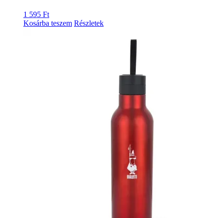
1 595
Ft
Kosárba teszem
Részletek