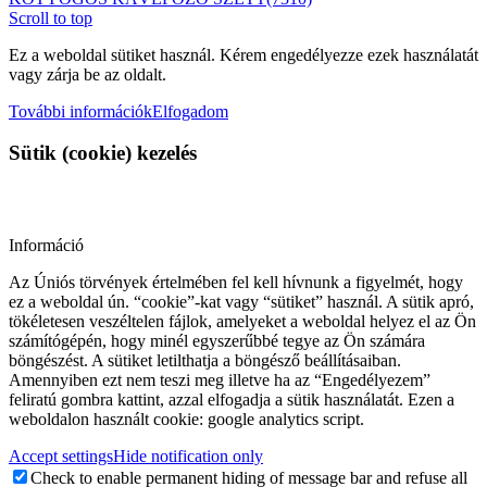
Scroll to top
Ez a weboldal sütiket használ. Kérem engedélyezze ezek használatát
vagy zárja be az oldalt.
További információk
Elfogadom
Sütik (cookie) kezelés
Információ
Az Úniós törvények értelmében fel kell hívnunk a figyelmét, hogy
ez a weboldal ún. “cookie”-kat vagy “sütiket” használ. A sütik apró,
tökéletesen veszéltelen fájlok, amelyeket a weboldal helyez el az Ön
számítógépén, hogy minél egyszerűbbé tegye az Ön számára
böngészést. A sütiket letilthatja a böngésző beállításaiban.
Amennyiben ezt nem teszi meg illetve ha az “Engedélyezem”
feliratú gombra kattint, azzal elfogadja a sütik használatát. Ezen a
weboldalon használt cookie: google analytics script.
Accept settings
Hide notification only
Check to enable permanent hiding of message bar and refuse all