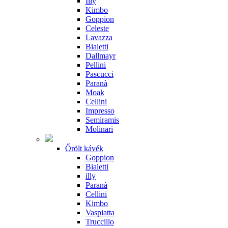
Illy
Kimbo
Goppion
Celeste
Lavazza
Bialetti
Dallmayr
Pellini
Pascucci
Paranà
Moak
Cellini
Impresso
Semiramis
Molinari
Őrölt kávék
Goppion
Bialetti
illy
Paranà
Cellini
Kimbo
Vaspiatta
Truccillo