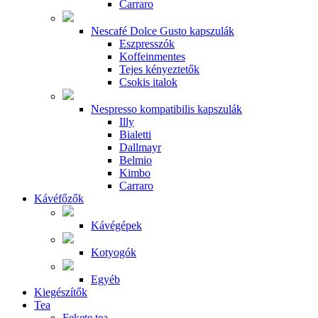
Carraro
Nescafé Dolce Gusto kapszulák
Eszpresszók
Koffeinmentes
Tejes kényeztetők
Csokis italok
Nespresso kompatibilis kapszulák
Illy
Bialetti
Dallmayr
Belmio
Kimbo
Carraro
Kávéfőzők
Kávégépek
Kotyogók
Egyéb
Kiegészítők
Tea
Fekete tea