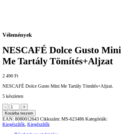
Vélemények
NESCAFÉ Dolce Gusto Mini
Me Tartály Tömítés+Aljzat
2 490
Ft
NESCAFÉ Dolce Gusto Mini Me Tartály Tömítés+Aljzat.
5 készleten
NESCAFÉ
-
+
Dolce
Kosárba teszem
Gusto
EAN:
8080012643
Cikkszám:
MS-623486
Kategóriák:
Mini
Kiegészítők
,
Kiegészítők
Me
Tartály