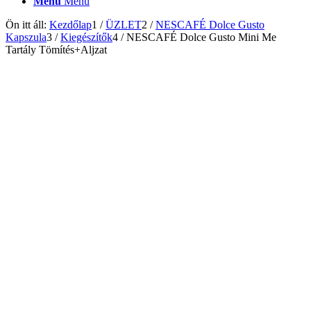
Menu
Menu
Ön itt áll:
Kezdőlap
1
/
ÜZLET
2
/
NESCAFÉ Dolce Gusto
Kapszula
3
/
Kiegészítők
4
/
NESCAFÉ Dolce Gusto Mini Me
Tartály Tömítés+Aljzat