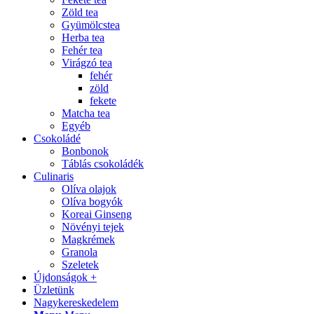
Zöld tea
Gyümölcstea
Herba tea
Fehér tea
Virágzó tea
fehér
zöld
fekete
Matcha tea
Egyéb
Csokoládé
Bonbonok
Táblás csokoládék
Culinaris
Olíva olajok
Olíva bogyók
Koreai Ginseng
Növényi tejek
Magkrémek
Granola
Szeletek
Újdonságok +
Üzletünk
Nagykereskedelem