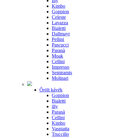
Illy
Kimbo
Goppion
Celeste
Lavazza
Bialetti
Dallmayr
Pellini
Pascucci
Paranà
Moak
Cellini
Impresso
Semiramis
Molinari
Őrölt kávék
Goppion
Bialetti
illy
Paranà
Cellini
Kimbo
Vaspiatta
Truccillo