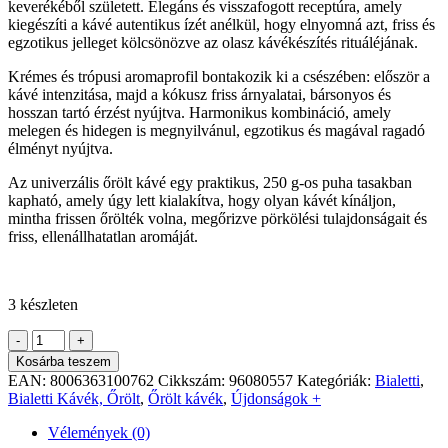
keverékéből született. Elegáns és visszafogott receptúra, amely
kiegészíti a kávé autentikus ízét anélkül, hogy elnyomná azt, friss és
egzotikus jelleget kölcsönözve az olasz kávékészítés rituáléjának.
Krémes és trópusi aromaprofil bontakozik ki a csészében: először a
kávé intenzitása, majd a kókusz friss árnyalatai, bársonyos és
hosszan tartó érzést nyújtva. Harmonikus kombináció, amely
melegen és hidegen is megnyilvánul, egzotikus és magával ragadó
élményt nyújtva.
Az univerzális őrölt kávé egy praktikus, 250 g-os puha tasakban
kapható, amely úgy lett kialakítva, hogy olyan kávét kínáljon,
mintha frissen őrölték volna, megőrizve pörkölési tulajdonságait és
friss, ellenállhatatlan aromáját.
3 készleten
BIALETTI
-
+
Perfetto
Kosárba teszem
Moka
EAN:
8006363100762
Cikkszám:
96080557
Kategóriák:
Bialetti
,
Kókusz
Bialetti Kávék, Őrölt
,
Őrölt kávék
,
Újdonságok +
ízű
őrölt
Vélemények (0)
kávé