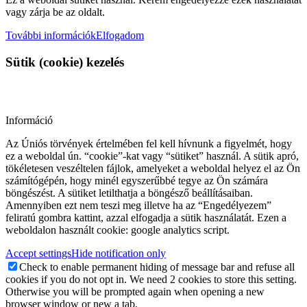
vagy zárja be az oldalt.
További információk
Elfogadom
Sütik (cookie) kezelés
Információ
Az Úniós törvények értelmében fel kell hívnunk a figyelmét, hogy
ez a weboldal ún. “cookie”-kat vagy “sütiket” használ. A sütik apró,
tökéletesen veszéltelen fájlok, amelyeket a weboldal helyez el az Ön
számítógépén, hogy minél egyszerűbbé tegye az Ön számára
böngészést. A sütiket letilthatja a böngésző beállításaiban.
Amennyiben ezt nem teszi meg illetve ha az “Engedélyezem”
feliratú gombra kattint, azzal elfogadja a sütik használatát. Ezen a
weboldalon használt cookie: google analytics script.
Accept settings
Hide notification only
Check to enable permanent hiding of message bar and refuse all
cookies if you do not opt in. We need 2 cookies to store this setting.
Otherwise you will be prompted again when opening a new
browser window or new a tab.