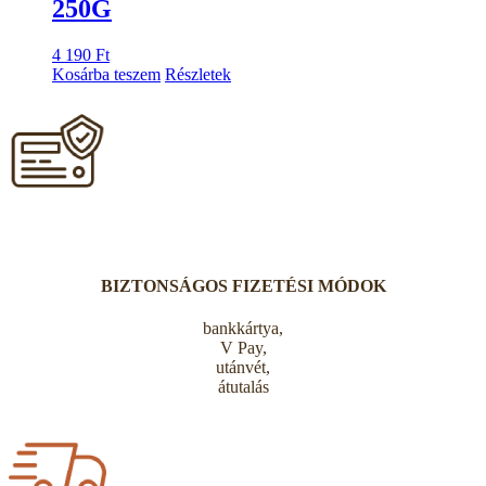
250G
4 190
Ft
Kosárba teszem
Részletek
BIZTONSÁGOS FIZETÉSI MÓDOK
bankkártya,
V Pay,
utánvét,
átutalás