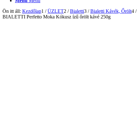
Menu
Menu
Ön itt áll:
Kezdőlap
1
/
ÜZLET
2
/
Bialetti
3
/
Bialetti Kávék, Őrölt
4
/
BIALETTI Perfetto Moka Kókusz ízű őrölt kávé 250g