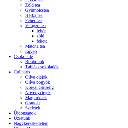
Zöld tea
Gyümölcstea
Herba tea
Fehér tea
Virágzó tea
fehér
zöld
fekete
Matcha tea
Egyéb
Csokoládé
Bonbonok
Táblás csokoládék
Culinaris
Olíva olajok
Olíva bogyók
Koreai Ginseng
Növényi tejek
Magkrémek
Granola
Szeletek
Újdonságok +
Üzletünk
Nagykereskedelem