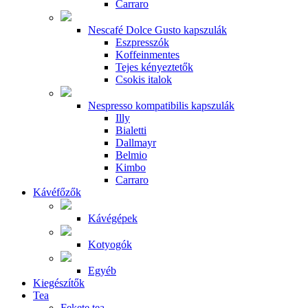
Carraro
Nescafé Dolce Gusto kapszulák
Eszpresszók
Koffeinmentes
Tejes kényeztetők
Csokis italok
Nespresso kompatibilis kapszulák
Illy
Bialetti
Dallmayr
Belmio
Kimbo
Carraro
Kávéfőzők
Kávégépek
Kotyogók
Egyéb
Kiegészítők
Tea
Fekete tea