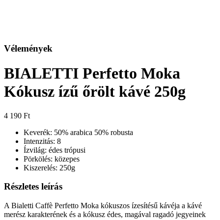
Vélemények
BIALETTI Perfetto Moka
Kókusz ízű őrölt kávé 250g
4 190
Ft
Keverék: 50% arabica 50% robusta
Intenzitás: 8
Ízvilág: édes trópusi
Pörkölés: közepes
Kiszerelés: 250g
Részletes leírás
A Bialetti Caffè Perfetto Moka kókuszos ízesítésű kávéja a kávé
merész karakterének és a kókusz édes, magával ragadó jegyeinek