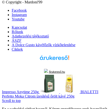
© Copyright - Mardoni'99
Facebook
Instagram
Youtube
Kapcsolat
Rólunk
Adatkezelési tájékoztató
ÁSZF
A Dolce Gusto kávéfőzők vízkőtelenítése
Cikkek
Árukereső.hu
Impresso Anytime 250g
BIALETTI
Perfetto Moka Citrom ízesítésű őrölt kávé 250g
Scroll to top
Ez a weboldal sütiket használ. Kérem engedélyezze ezek használatát