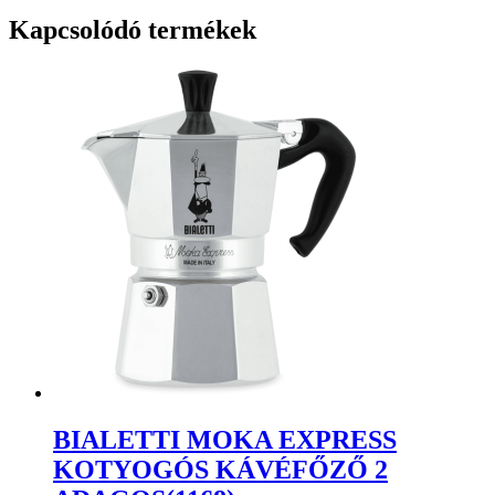
250g
Kapcsolódó termékek
mennyiség
BIALETTI MOKA EXPRESS
KOTYOGÓS KÁVÉFŐZŐ 2