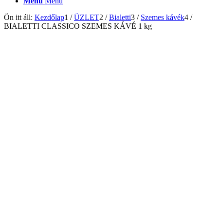
Menu
Menu
Ön itt áll:
Kezdőlap
1
/
ÜZLET
2
/
Bialetti
3
/
Szemes kávék
4
/
BIALETTI CLASSICO SZEMES KÁVÉ 1 kg