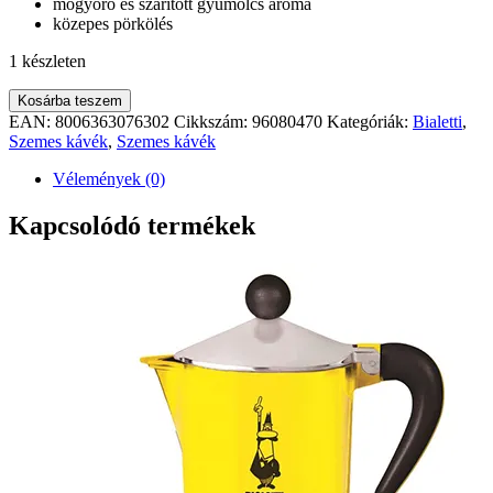
mogyoró és szárított gyümölcs aroma
közepes pörkölés
1 készleten
BIALETTI
Kosárba teszem
CLASSICO
EAN:
8006363076302
Cikkszám:
96080470
Kategóriák:
Bialetti
,
SZEMES
Szemes kávék
,
Szemes kávék
KÁVÉ
1
Vélemények (0)
kg
mennyiség
Kapcsolódó termékek