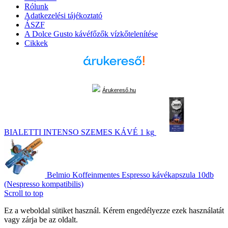
Rólunk
Adatkezelési tájékoztató
ÁSZF
A Dolce Gusto kávéfőzők vízkőtelenítése
Cikkek
Árukereső.hu
BIALETTI INTENSO SZEMES KÁVÉ 1 kg
Belmio Koffeinmentes Espresso kávékapszula 10db
(Nespresso kompatibilis)
Scroll to top
Ez a weboldal sütiket használ. Kérem engedélyezze ezek használatát
vagy zárja be az oldalt.