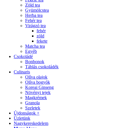
Zöld tea
Gyümölcstea
Herba tea
Fehér tea
Virágzó tea
fehér
zöld
fekete
Matcha tea
Egyéb
Csokoládé
Bonbonok
Táblás csokoládék
Culinaris
Olíva olajok
Olíva bogyók
Koreai Ginseng
Növényi tejek
Magkrémek
Granola
Szeletek
Újdonságok +
Üzletünk
Nagykereskedelem