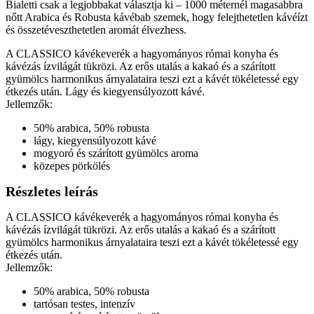
Bialetti csak a legjobbakat választja ki – 1000 méternél magasabbra
nőtt Arabica és Robusta kávébab szemek, hogy felejthetetlen kávéízt
és összetéveszthetetlen aromát élvezhess.
A CLASSICO kávékeverék a hagyományos római konyha és
kávézás ízvilágát tükrözi. Az erős utalás a kakaó és a szárított
gyümölcs harmonikus árnyalataira teszi ezt a kávét tökéletessé egy
étkezés után. Lágy és kiegyensúlyozott kávé.
Jellemzők:
50% arabica, 50% robusta
lágy, kiegyensúlyozott kávé
mogyoró és szárított gyümölcs aroma
közepes pörkölés
Részletes leírás
A CLASSICO kávékeverék a hagyományos római konyha és
kávézás ízvilágát tükrözi. Az erős utalás a kakaó és a szárított
gyümölcs harmonikus árnyalataira teszi ezt a kávét tökéletessé egy
étkezés után.
Jellemzők:
50% arabica, 50% robusta
tartósan testes, intenzív