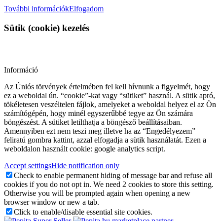
További információk
Elfogadom
Sütik (cookie) kezelés
Információ
Az Úniós törvények értelmében fel kell hívnunk a figyelmét, hogy
ez a weboldal ún. “cookie”-kat vagy “sütiket” használ. A sütik apró,
tökéletesen veszéltelen fájlok, amelyeket a weboldal helyez el az Ön
számítógépén, hogy minél egyszerűbbé tegye az Ön számára
böngészést. A sütiket letilthatja a böngésző beállításaiban.
Amennyiben ezt nem teszi meg illetve ha az “Engedélyezem”
feliratú gombra kattint, azzal elfogadja a sütik használatát. Ezen a
weboldalon használt cookie: google analytics script.
Accept settings
Hide notification only
Check to enable permanent hiding of message bar and refuse all
cookies if you do not opt in. We need 2 cookies to store this setting.
Otherwise you will be prompted again when opening a new
browser window or new a tab.
Click to enable/disable essential site cookies.
marketplace partner