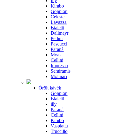
Illy
Kimbo
Goppion
Celeste
Lavazza
Bialetti
Dallmayr
Pellini
Pascucci
Paranà
Moak
Cellini
Impresso
Semiramis
Molinari
Őrölt kávék
Goppion
Bialetti
illy
Paranà
Cellini
Kimbo
Vaspiatta
Truccillo