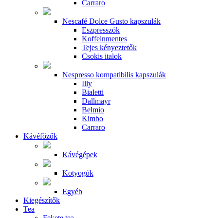
Carraro
Nescafé Dolce Gusto kapszulák
Eszpresszók
Koffeinmentes
Tejes kényeztetők
Csokis italok
Nespresso kompatibilis kapszulák
Illy
Bialetti
Dallmayr
Belmio
Kimbo
Carraro
Kávéfőzők
Kávégépek
Kotyogók
Egyéb
Kiegészítők
Tea
Fekete tea